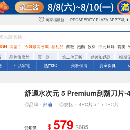
萬家福服務
PROSPERITY PLAZA APP下載
IGN
高蛋白
冷氣最高省萬
福利品
餅乾
泡麵
飲料
中元拜拜
義美
海苔
城
品牌旗艦館
買一送一
第二件五折
點數加碼送
檔期
泡
生活家電
熱門3C
美妝個清
嬰童保健
舒適水次元 5 Premium刮鬍刀片-
◎品牌：
舒適
◎規格： 4PC片 x 1 x 1PC片
579
$
$685
促銷價