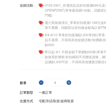
促銷活動
0729-0901_舒適指定品折扣後滿699元送
OPENPOINT(單筆最高贈140點，回
門檻)
週六美妝個清日_單筆折扣後滿1188元送80點
筆不累贈，回饋皆以折扣後金額為計算門檻
8/8-8/10 單筆折扣後滿$2,000享9折(單
品不適用，不得與其他促銷活動/加價購/折
$2000
即日起-9/1 不限金額下單贈$200券(單
如使用折價券/折扣碼則不符贈送資格，
品滿$2,000可折，不得與其他優惠活動合
數量
訂單類型
一般訂單
出貨方式
宅配/到店取貨/超商取貨