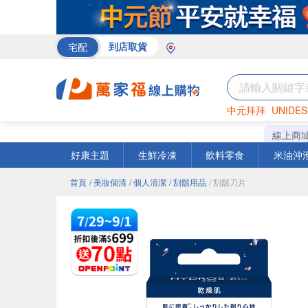
宅配
到店取貨
中元拜拜
UNIDES
巧克力
罐頭
咖啡
線上商
好康主題
生鮮冷凍
飲料零食
米油沖
首頁
/ 美妝個清
/ 個人清潔
/ 刮鬍用品
/ 刮鬍刀片