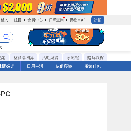
結帳
登入
註冊
會員中心
訂單查詢
購物車(0)
米
促銷
整箱購划算
活動總覽
家速配
超商取貨
休閒娛樂
日用生活
傢俱寢飾
服飾鞋包
4PC