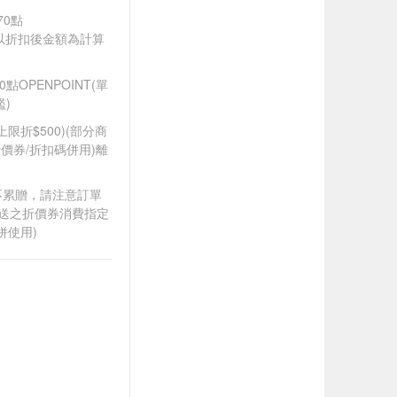
70點
饋皆以折扣後金額為計算
OPENPOINT(單
)
筆上限折$500)(部分商
價券/折扣碼併用)離
筆不累贈，請注意訂單
贈送之折價券消費指定
併使用)