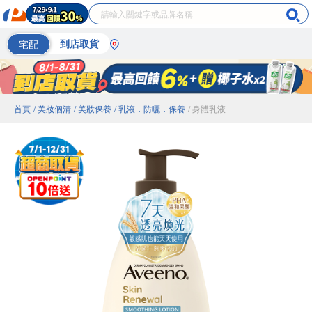
宅配
到店取貨
首頁
/ 美妝個清
/ 美妝保養
/ 乳液．防曬．保養
/ 身體乳液