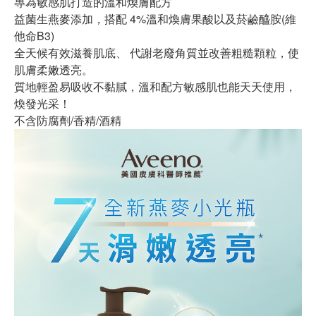
專為敏感肌打造的溫和煥膚配方
益菌生燕麥添加，搭配 4%溫和煥膚果酸以及菸鹼醯胺(維
他命B3)
全天候有效滋養肌底、 代謝老廢角質並改善粗糙顆粒，使
肌膚柔嫩透亮。
質地輕盈易吸收不黏膩，溫和配方敏感肌也能天天使用，
煥發光采！
不含防腐劑/香精/酒精