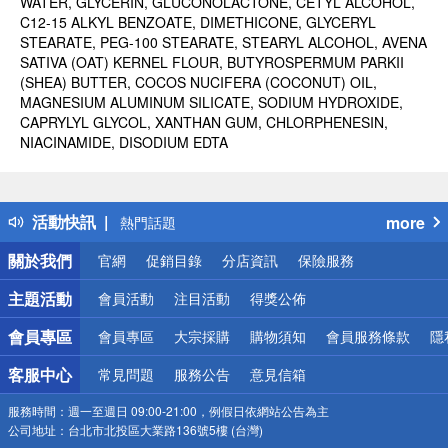
WATER, GLYCERIN, GLUCONOLACTONE, CETYL ALCOHOL,
C12-15 ALKYL BENZOATE, DIMETHICONE, GLYCERYL
STEARATE, PEG-100 STEARATE, STEARYL ALCOHOL, AVENA
SATIVA (OAT) KERNEL FLOUR, BUTYROSPERMUM PARKII
(SHEA) BUTTER, COCOS NUCIFERA (COCONUT) OIL,
MAGNESIUM ALUMINUM SILICATE, SODIUM HYDROXIDE,
CAPRYLYL GLYCOL, XANTHAN GUM, CHLORPHENESIN,
NIACINAMIDE, DISODIUM EDTA
偏遠地區配送
詐騙網頁！請小心！
得獎公告
活動快訊
more
熱門話題
銀行優惠
關於我們
官網
促銷目錄
分店資訊
保險服務
偏遠地區配送
詐騙網頁！請小心！
主題活動
會員活動
注目活動
得獎公佈
會員專區
會員專區
大宗採購
購物須知
會員服務條款
隱
客服中心
常見問題
服務公告
意見信箱
服務時間：
週一至週日 09:00-21:00，例假日依網站公告為主
公司地址：
台北市北投區大業路136號5樓 (台灣)