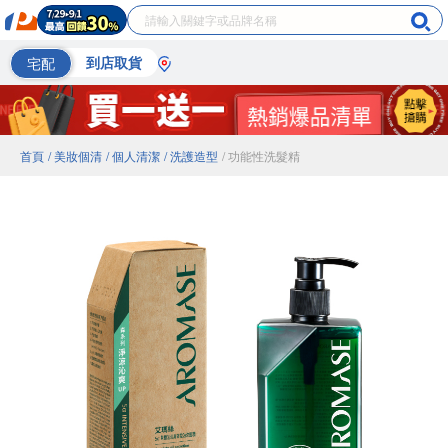
宅配
到店取貨
首頁
/ 美妝個清
/ 個人清潔
/ 洗護造型
/ 功能性洗髮精