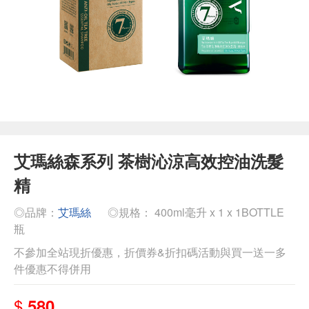
艾瑪絲森系列 茶樹沁涼高效控油洗髮
精
◎品牌：
艾瑪絲
◎規格： 400ml毫升 x 1 x 1BOTTLE
瓶
不參加全站現折優惠，折價券&折扣碼活動與買一送一多
件優惠不得併用
$
580