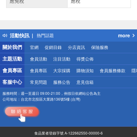
應免稅
應稅
偏遠地區配送
詐騙網頁！請小心！
得獎公告
活動快訊
more
熱門話題
銀行優惠
關於我們
官網
促銷目錄
分店資訊
保險服務
偏遠地區配送
詐騙網頁！請小心！
主題活動
會員活動
注目活動
得獎公佈
會員專區
會員專區
大宗採購
購物須知
會員服務條款
隱
客服中心
常見問題
服務公告
意見信箱
服務時間：
週一至週日 09:00-21:00，例假日依網站公告為主
公司地址：
台北市北投區大業路136號5樓 (台灣)
食品業者登錄字號 A-122662550-00000-6