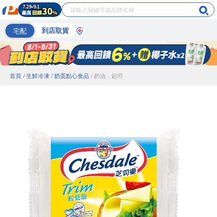
宅配
到店取貨
首頁
/ 生鮮冷凍
/ 奶蛋點心食品
/ 奶油．起司