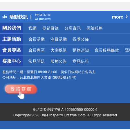
詐騙網頁！請小心！
得獎公告
活動快訊
more
熱門話題
銀行優惠
關於我們
官網
促銷目錄
分店資訊
保險服務
偏遠地區配送
詐騙網頁！請小心！
主題活動
會員活動
注目活動
得獎公佈
會員專區
會員專區
大宗採購
購物須知
會員服務條款
隱
客服中心
常見問題
服務公告
意見信箱
服務時間：
週一至週日 09:00-21:00，例假日依網站公告為主
公司地址：
台北市北投區大業路136號5樓 (台灣)
食品業者登錄字號 A-122662550-00000-6
Copyright©2026 Uni-Prosperity Lifestyle Corp. All Right Reserved