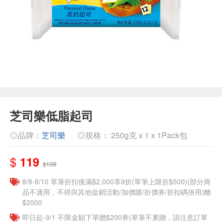
芝司樂低脂起司
◎品牌：
芝司樂
◎規格： 250g克 x 1 x 1Pack包
$
119
$138
8/8-8/10 單筆折扣後滿$2,000享9折(單筆上限折$500)(部分商
品不適用，不得與其他促銷活動/加價購/折價券/折扣碼併用)離
$2000
即日起-9/1 不限金額下單贈$200券(單筆不累贈，請注意訂單