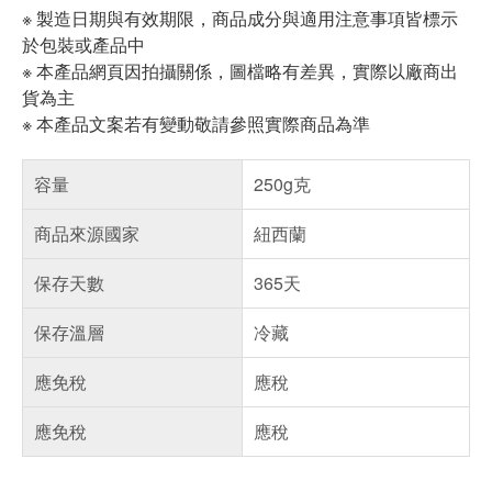
※ 製造日期與有效期限，商品成分與適用注意事項皆標示
於包裝或產品中
※ 本產品網頁因拍攝關係，圖檔略有差異，實際以廠商出
貨為主
※ 本產品文案若有變動敬請參照實際商品為準
容量
250g克
商品來源國家
紐西蘭
保存天數
365天
保存溫層
冷藏
應免稅
應稅
應免稅
應稅
偏遠地區配送