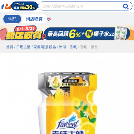
宅配
到店取貨
首頁
/ 日用生活
/ 家庭清潔 殺蟲
/ 除濕．香氛
/ 香氛．擴香