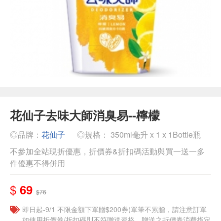
花仙子去味大師消臭易--檸檬
◎品牌：
花仙子
◎規格： 350ml毫升 x 1 x 1Bottle瓶
不參加全站現折優惠，折價券&折扣碼活動與買一送一多
件優惠不得併用
$
69
$76
即日起-9/1 不限金額下單贈$200券(單筆不累贈，請注意訂單
如使用折價券/折扣碼則不符贈送資格，贈送之折價券消費指定