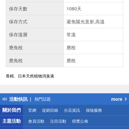
保存天數
1080天
保存方式
避免陽光直射,高溫
保存溫層
常溫
應免稅
應稅
應免稅
應稅
香精、日本天然植物消臭液
偏遠地區配送
詐騙網頁！請小心！
得獎公告
活動快訊
more
熱門話題
銀行優惠
關於我們
官網
促銷目錄
分店資訊
保險服務
偏遠地區配送
詐騙網頁！請小心！
主題活動
會員活動
注目活動
得獎公佈