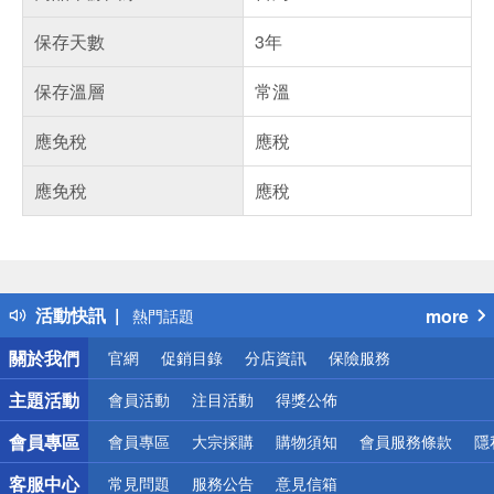
保存天數
3年
保存溫層
常溫
應免稅
應稅
應免稅
應稅
偏遠地區配送
詐騙網頁！請小心！
得獎公告
活動快訊
more
熱門話題
銀行優惠
關於我們
官網
促銷目錄
分店資訊
保險服務
偏遠地區配送
詐騙網頁！請小心！
主題活動
會員活動
注目活動
得獎公佈
會員專區
會員專區
大宗採購
購物須知
會員服務條款
隱
客服中心
常見問題
服務公告
意見信箱