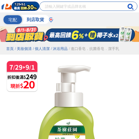
宅配
到店取貨
首頁
/ 美妝個清
/ 個人清潔
/ 沐浴用品
/ 進口香皂．抗菌香皂．潔手乳