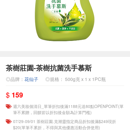
茶樹莊園-茶樹抗菌洗手慕斯
◎品牌：
花仙子
◎規格： 500g克 x 1 x 1PC瓶
$
159
週六美妝個清日_單筆折扣後滿1188元送80點OPENPOINT(單
筆不累贈，回饋皆以折扣後金額為計算門檻)
07/29-09/01 茶樹莊園.克潮靈指定商品折扣後滿$249現折
$20(單筆不累折，不得與其他優惠活動合併使用)