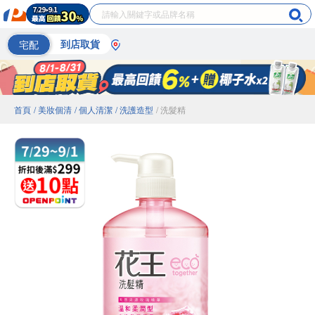
宅配
到店取貨
首頁
/ 美妝個清
/ 個人清潔
/ 洗護造型
/ 洗髮精