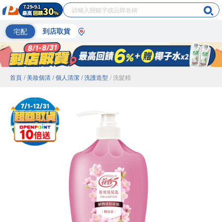
宅配
到店取貨
首頁
/ 美妝個清
/ 個人清潔
/ 洗護造型
/ 洗髮精