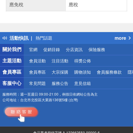
應免稅
應稅
偏遠地區配送
詐騙網頁！請小心！
得獎公告
活動快訊
more
熱門話題
銀行優惠
關於我們
官網
促銷目錄
分店資訊
保險服務
偏遠地區配送
詐騙網頁！請小心！
主題活動
會員活動
注目活動
得獎公佈
會員專區
會員專區
大宗採購
購物須知
會員服務條款
隱
客服中心
常見問題
服務公告
意見信箱
服務時間：
週一至週日 09:00-21:00，例假日依網站公告為主
公司地址：
台北市北投區大業路136號5樓 (台灣)
食品業者登錄字號 A-122662550-00000-6