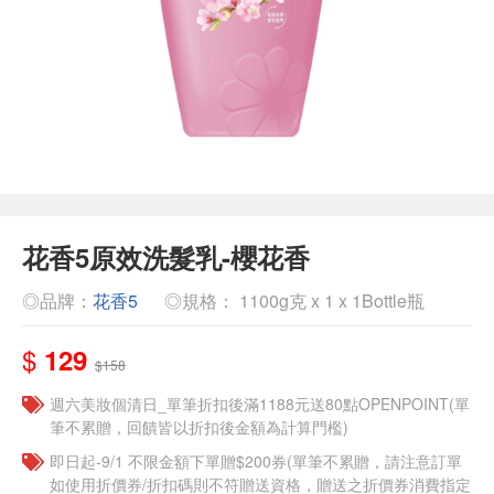
花香5原效洗髮乳-櫻花香
◎品牌：
花香5
◎規格： 1100g克 x 1 x 1Bottle瓶
$
129
$158
週六美妝個清日_單筆折扣後滿1188元送80點OPENPOINT(單
筆不累贈，回饋皆以折扣後金額為計算門檻)
即日起-9/1 不限金額下單贈$200券(單筆不累贈，請注意訂單
如使用折價券/折扣碼則不符贈送資格，贈送之折價券消費指定