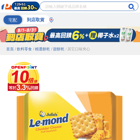
宅配
到店取貨
首頁
/ 飲料零食
/ 精選餅乾
/ 甜餅乾
/ 其它口味夾心