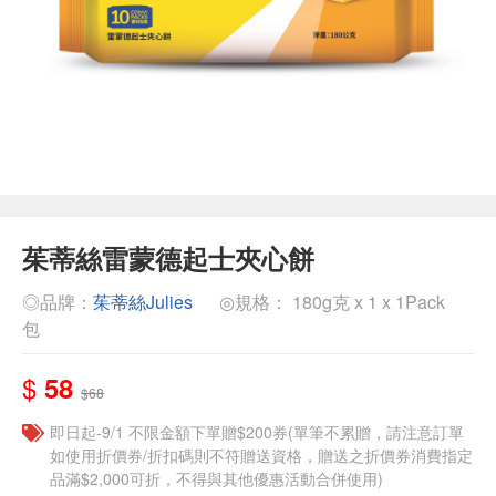
茱蒂絲雷蒙德起士夾心餅
◎品牌：
茱蒂絲Julies
◎規格： 180g克 x 1 x 1Pack
包
$
58
$68
即日起-9/1 不限金額下單贈$200券(單筆不累贈，請注意訂單
如使用折價券/折扣碼則不符贈送資格，贈送之折價券消費指定
品滿$2,000可折，不得與其他優惠活動合併使用)