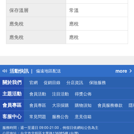
保存溫層
常溫
應免稅
應稅
應免稅
應稅
偏遠地區配送
詐騙網頁！請小心！
得獎公告
熱門話題
銀行優惠
活動快訊
more
偏遠地區配送
詐騙網頁！請小心！
關於我們
官網
促銷目錄
分店資訊
保險服務
主題活動
會員活動
注目活動
得獎公佈
會員專區
會員專區
大宗採購
購物須知
會員服務條款
隱
客服中心
常見問題
服務公告
意見信箱
服務時間：
週一至週日 09:00-21:00，例假日依網站公告為主
公司地址：
台北市北投區大業路136號5樓 (台灣)