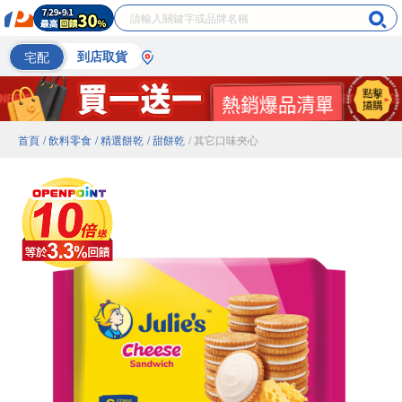
宅配
到店取貨
首頁
/ 飲料零食
/ 精選餅乾
/ 甜餅乾
/ 其它口味夾心