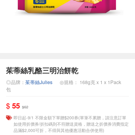
茱蒂絲乳酪三明治餅乾
◎品牌：
茱蒂絲Julies
◎規格： 168g克 x 1 x 1Pack
包
$
55
$62
即日起-9/1 不限金額下單贈$200券(單筆不累贈，請注意訂單
如使用折價券/折扣碼則不符贈送資格，贈送之折價券消費指定
品滿$2,000可折，不得與其他優惠活動合併使用)