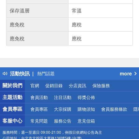
保存溫層
常溫
應免稅
應稅
應免稅
應稅
偏遠地區配送
詐騙網頁！請小心！
得獎公告
活動快訊
more
熱門話題
銀行優惠
關於我們
官網
促銷目錄
分店資訊
保險服務
偏遠地區配送
詐騙網頁！請小心！
主題活動
會員活動
注目活動
得獎公佈
會員專區
會員專區
大宗採購
購物須知
會員服務條款
隱
客服中心
常見問題
服務公告
意見信箱
服務時間：
週一至週日 09:00-21:00，例假日依網站公告為主
公司地址：
台北市北投區大業路136號5樓 (台灣)