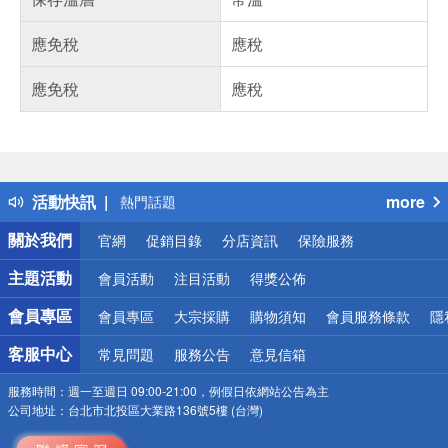
應免稅
應稅
應免稅
應稅
偏遠地區配送
詐騙網頁！請小心！
得獎公告
活動快訊
more
熱門話題
銀行優惠
關於我們
官網
促銷目錄
分店資訊
保險服務
偏遠地區配送
詐騙網頁！請小心！
主題活動
會員活動
注目活動
得獎公佈
會員專區
會員專區
大宗採購
購物須知
會員服務條款
隱
客服中心
常見問題
服務公告
意見信箱
服務時間：
週一至週日 09:00-21:00，例假日依網站公告為主
公司地址：
台北市北投區大業路136號5樓 (台灣)