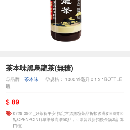
茶本味黑烏龍茶(無糖)
◎品牌：
茶本味
◎規格： 1000ml毫升 x 1 x 1BOTTLE
瓶
$
89
​​0729-0901_好茶祈平安 指定常溫無糖茶品折扣後滿$168贈10
點OPENPOINT(單筆最高贈50點，回饋皆以折扣後金額為計算
門檻)