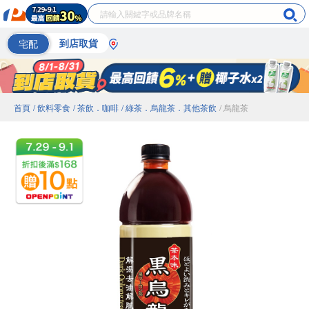
宅配
到店取貨
首頁
/ 飲料零食
/ 茶飲．咖啡
/ 綠茶．烏龍茶．其他茶飲
/ 烏龍茶