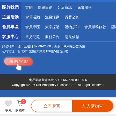
銀行優惠
關於我們
官網
促銷目錄
分店資訊
保險服務
偏遠地區配送
詐騙網頁！請小心！
主題活動
會員活動
注目活動
得獎公佈
會員專區
會員專區
大宗採購
購物須知
會員服務條款
隱
客服中心
常見問題
服務公告
意見信箱
服務時間：
週一至週日 09:00-21:00，例假日依網站公告為主
公司地址：
台北市北投區大業路136號5樓 (台灣)
食品業者登錄字號 A-122662550-00000-6
Copyright©2026 Uni-Prosperity Lifestyle Corp. All Right Reserved
0
立即購買
加入購物車
收藏
購物車