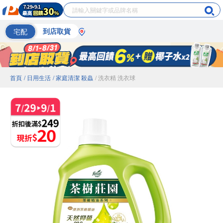
宅配
到店取貨
首頁
/ 日用生活
/ 家庭清潔 殺蟲
/ 洗衣精 洗衣球