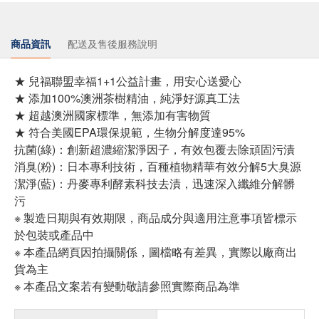
商品資訊
配送及售後服務說明
★ 兒福聯盟幸福1+1公益計畫，用安心送愛心
★ 添加100%澳洲茶樹精油，純淨好源真工法
★ 超越澳洲國家標準，無添加有害物質
★ 符合美國EPA環保規範，生物分解度達95%
抗菌(綠)：創新超濃縮潔淨因子，有效包覆去除頑固污漬
消臭(粉)：日本專利技術，百種植物精華有效分解5大臭源
潔淨(藍)：丹麥專利酵素科技去漬，迅速深入纖維分解髒
污
※ 製造日期與有效期限，商品成分與適用注意事項皆標示
於包裝或產品中
※ 本產品網頁因拍攝關係，圖檔略有差異，實際以廠商出
貨為主
※ 本產品文案若有變動敬請參照實際商品為準