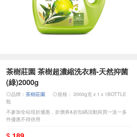
茶樹莊園 茶樹超濃縮洗衣精-天然抑菌
(綠)2000g
◎品牌：
茶樹莊園
◎規格： 2000g克 x 1 x 1BOTTLE
瓶
不參加全站現折優惠，折價券&折扣碼活動與買一送一多
件優惠不得併用
$
189