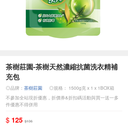
茶樹莊園-茶樹天然濃縮抗菌洗衣精補
充包
◎品牌：
茶樹莊園
◎規格： 1500g克 x 1 x 1BOX箱
不參加全站現折優惠，折價券&折扣碼活動與買一送一多
件優惠不得併用
$
125
$136