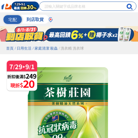
宅配
到店取貨
首頁
/ 日用生活
/ 家庭清潔 殺蟲
/ 洗衣精 洗衣球