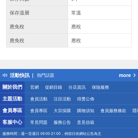
保存溫層
常溫
應免稅
應稅
應免稅
應稅
偏遠地區配送
詐騙網頁！請小心！
得獎公告
活動快訊
more
熱門話題
銀行優惠
關於我們
官網
促銷目錄
分店資訊
保險服務
偏遠地區配送
詐騙網頁！請小心！
主題活動
會員活動
注目活動
得獎公佈
會員專區
會員專區
大宗採購
購物須知
會員服務條款
隱
客服中心
常見問題
服務公告
意見信箱
服務時間：
週一至週日 09:00-21:00，例假日依網站公告為主