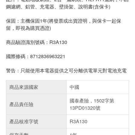
鋼濾網、鋁管、充電器、壁掛架、說明書(含保卡)
保固：主機保固1年(將發票或出貨證明，與保卡一起保
留，即視為購買憑證)
商品驗證識別號碼：R3A130
國際條碼：8712836963221
警告：只能使用本電器提供之可分離供電單元對電池充電
商品來源國家
中國
國泰產險，1502字第
產品責任險
13PD01320號
產品核准字號
R3A130
保存天數
1年