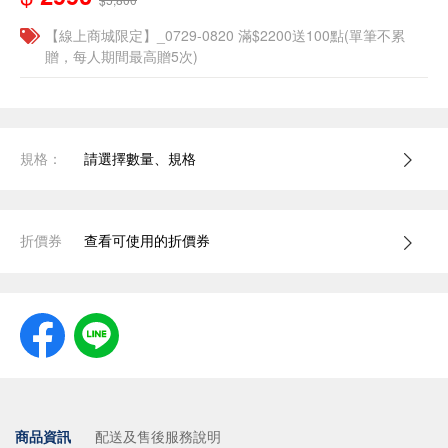
【線上商城限定】_0729-0820 滿$2200送100點(單筆不累
贈，每人期間最高贈5次)
規格：
請選擇數量、規格
折價券
查看可使用的折價券
商品資訊
配送及售後服務說明