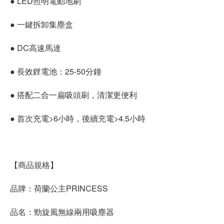
● LED照明電動地刷
● 一鍵拆卸集塵盒
● DC高速馬達
● 長效鋰電池：25-50分鐘
● 搭配二合一扁吸頭刷，清潔更便利
● 首次充電>6小時，後續充電>4.5小時
【商品規格】
品牌：荷蘭公主PRINCESS
品名：勁旋風無線兩用吸塵器