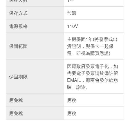
保存方式
常溫
電源規格
110V
主機保固1年(將發票或出
保固範圍
貨證明，與保卡一起保
留，即視為購買憑證)
因應政府發票電子化，如
需要電子發票請於備註留
保固期限
EMAIL，廠商會發信給您
喔，謝謝。
應免稅
應稅
應免稅
應稅
偏遠地區配送