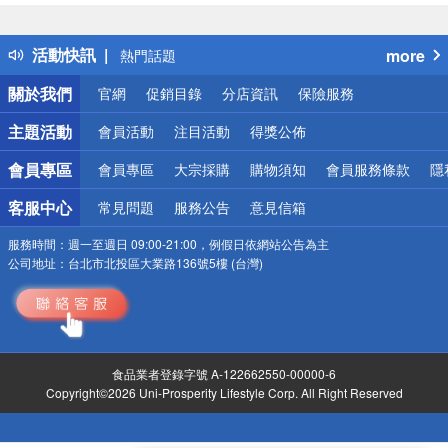
詐騙網頁！請小心！
得獎公告
活動快訊
more
熱門話題
銀行優惠
關於我們
官網
促銷目錄
分店資訊
保險服務
偏遠地區配送
詐騙網頁！請小心！
主題活動
會員活動
注目活動
得獎公佈
會員專區
會員專區
大宗採購
購物須知
會員服務條款
隱
客服中心
常見問題
服務公告
意見信箱
服務時間：
週一至週日 09:00-21:00，例假日依網站公告為主
公司地址：
台北市北投區大業路136號5樓 (台灣)
食品業者登錄字號 A-122662550-00000-6
Copyright©2026 Uni-Prosperity Lifestyle Corp. All Right Reserved