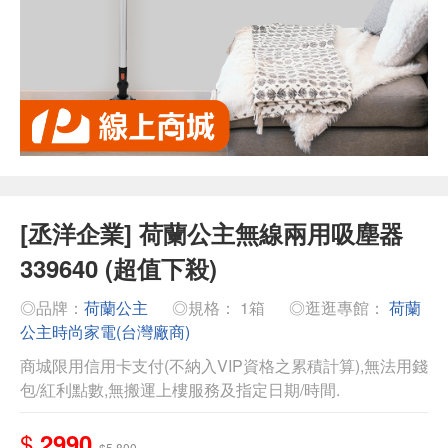
[丞洋企業] 荷蘭公主無線兩用吸塵器
339640 (超值下殺)
◎品牌：
荷蘭公主
◎規格： 1箱
◎逛逛專館：
荷蘭
公主時尚家電(台灣廠商)
商城限用信用卡支付(不納入VIP資格之累積計算),無法用錢
包/紅利點數,無搬運上樓服務及指定日期/時間.
$
2990
$5,800