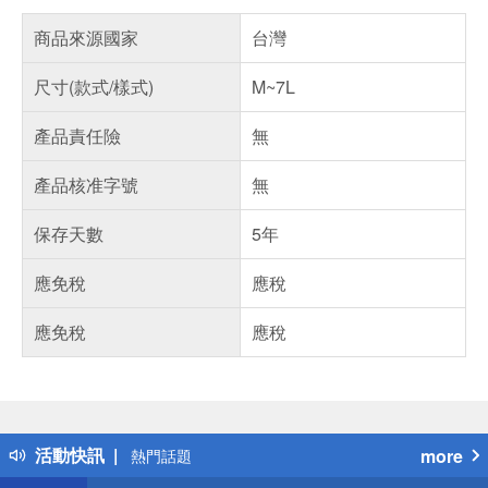
商品來源國家
台灣
尺寸(款式/樣式)
M~7L
產品責任險
無
產品核准字號
無
保存天數
5年
應免稅
應稅
應免稅
應稅
偏遠地區配送
詐騙網頁！請小心！
得獎公告
活動快訊
more
熱門話題
銀行優惠