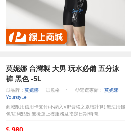
莫妮娜 台灣製 大男 玩水必備 五分泳
褲 黑色 -5L
◎品牌：
莫妮娜
◎規格： 1
◎逛逛專館：
莫妮娜
YourstyLe
商城限用信用卡支付(不納入VIP資格之累積計算),無法用錢
包/紅利點數,無搬運上樓服務及指定日期/時間.
$
980