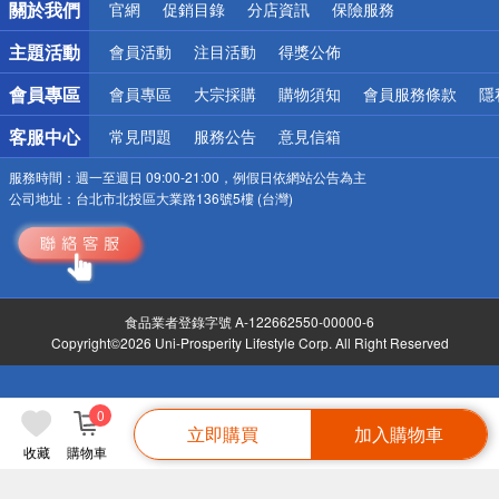
關於我們
官網
促銷目錄
分店資訊
保險服務
偏遠地區配送
詐騙網頁！請小心！
主題活動
會員活動
注目活動
得獎公佈
會員專區
會員專區
大宗採購
購物須知
會員服務條款
隱
客服中心
常見問題
服務公告
意見信箱
服務時間：
週一至週日 09:00-21:00，例假日依網站公告為主
公司地址：
台北市北投區大業路136號5樓 (台灣)
食品業者登錄字號 A-122662550-00000-6
Copyright©2026 Uni-Prosperity Lifestyle Corp. All Right Reserved
0
立即購買
加入購物車
收藏
購物車