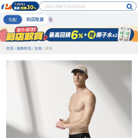
宅配
到店取貨
首頁
/ 服飾鞋包
/ 女裝
/ 泳裝