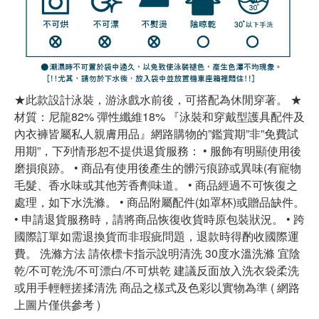
★此款設計泳裝，游泳戲水前後，可搭配為休閒穿著。 ★
材質：尼龍82% 彈性纖維18% 『泳裝和穿戴型護具配件及
內衣褲皆屬私人親膚用品』網路購物的”鑑賞期”非”免費試
用期”，下列情形恕不提供退貨服務： • 服飾有明顯使用後
磨損痕跡。 • 商品有使用後產生的髒污痕跡或異味(有寵物
毛髮、香水味或其他芳香劑味道。 • 商品經過不可恢復之
處理，如下水洗滌。 • 商品附屬配件(如罩杯)或贈品缺件。
• 申請退貨服務時，請將商品恢復收貨時原包裝狀況。 • 跨
國際訂單如需退換貨而非瑕疵問題，退款時得酌收國際運
費。 洗滌方法 請依標卡指示說明清洗 30度水溫洗滌 宜陰
乾/不可乾洗/不可漂白/不可烘乾 建議反面放入洗衣袋柔洗
或用手輕輕搓揉清洗 商品之樣式及色彩以實物為準 ( 網路
上圖片僅供參考 )