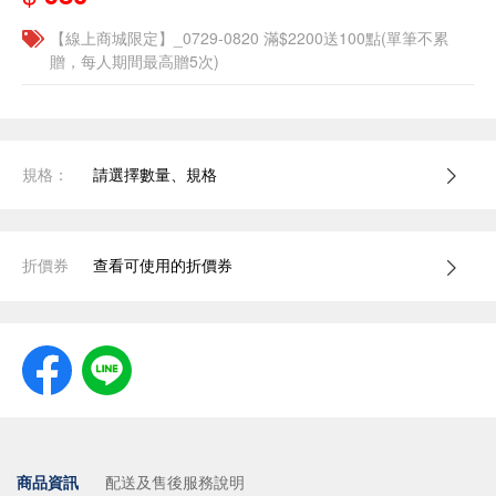
【線上商城限定】_0729-0820 滿$2200送100點(單筆不累
贈，每人期間最高贈5次)
規格：
請選擇數量、規格
折價券
查看可使用的折價券
商品資訊
配送及售後服務說明