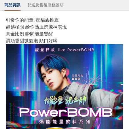
商品資訊
配送及售後服務說明
引爆你的能量! 夜貓族推薦
超越極限 給你熱血沸騰神表現
黃金比例 瞬間能量覺醒
滑順香甜微氣泡 順口好喝