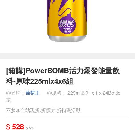
[箱購]PowerBOMB活力爆發能量飲
料-原味225mlx4x6組
◎品牌：
葡萄王
◎規格： 225ml毫升 x 1 x 24Bottle
瓶
不參加全站現折.折價券.折扣碼活動
$
528
$720