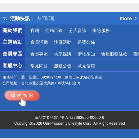
詐騙網頁！請小心！
得獎公告
活動快訊
more
熱門話題
銀行優惠
關於我們
官網
促銷目錄
分店資訊
保險服務
偏遠地區配送
詐騙網頁！請小心！
主題活動
會員活動
注目活動
得獎公佈
會員專區
會員專區
大宗採購
購物須知
會員服務條款
隱
客服中心
常見問題
服務公告
意見信箱
服務時間：
週一至週日 09:00-21:00，例假日依網站公告為主
公司地址：
台北市北投區大業路136號5樓 (台灣)
食品業者登錄字號 A-122662550-00000-6
Copyright©2026 Uni-Prosperity Lifestyle Corp. All Right Reserved