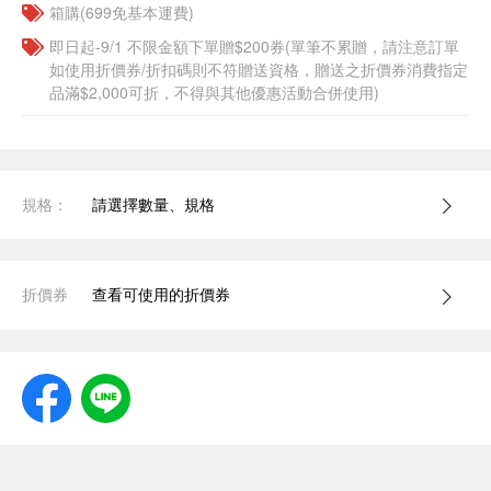
箱購(699免基本運費)
即日起-9/1 不限金額下單贈$200券(單筆不累贈，請注意訂單
如使用折價券/折扣碼則不符贈送資格，贈送之折價券消費指定
品滿$2,000可折，不得與其他優惠活動合併使用)
規格：
請選擇數量、規格
折價券
查看可使用的折價券