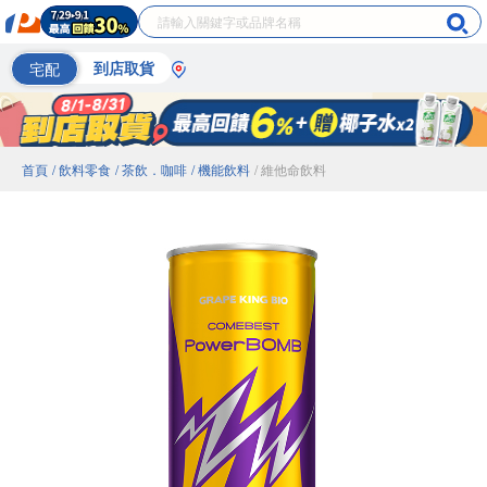
宅配
到店取貨
首頁
/ 飲料零食
/ 茶飲．咖啡
/ 機能飲料
/ 維他命飲料