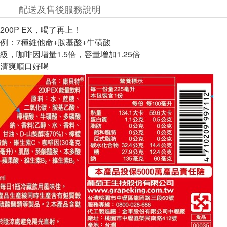
配送及售後服務說明
00P EX，喝了再上！
例：7種維他命+胺基酸+牛磺酸
級，咖啡因增量1.5倍，容量增加1.25倍
清爽順口好喝