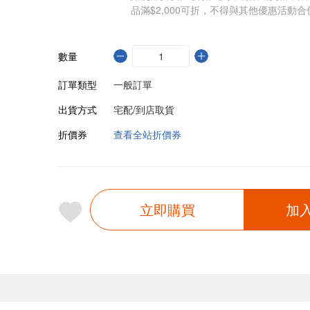
品滿$2,000可折，不得與其他優惠活動合
數量
訂單類型
一般訂單
出貨方式
宅配/到店取貨
折價券
查看全站折價券
立即購買
加