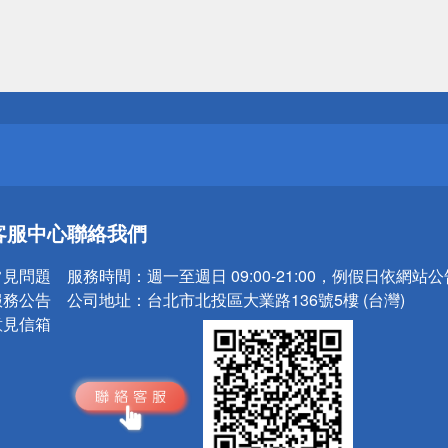
送
請小心！
送
客服中心
聯絡我們
請小心！
常見問題
服務時間：
週一至週日 09:00-21:00，例假日依網站
服務公告
公司地址：
台北市北投區大業路136號5樓 (台灣)
意見信箱