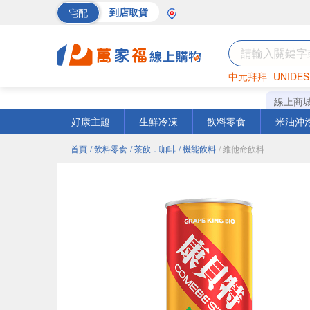
宅配
到店取貨
中元拜拜
UNIDES
巧克力
罐頭
海苔
線上商
好康主題
生鮮冷凍
飲料零食
米油沖
首頁
/ 飲料零食
/ 茶飲．咖啡
/ 機能飲料
/ 維他命飲料