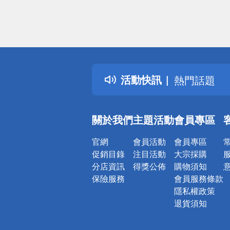
偏遠地區配
詐騙網頁！
得獎公告
活動快訊
熱門話題
銀行優惠
偏遠地區配
關於我們
主題活動
會員專區
詐騙網頁！
官網
會員活動
會員專區
促銷目錄
注目活動
大宗採購
分店資訊
得獎公佈
購物須知
保險服務
會員服務條款
隱私權政策
退貨須知