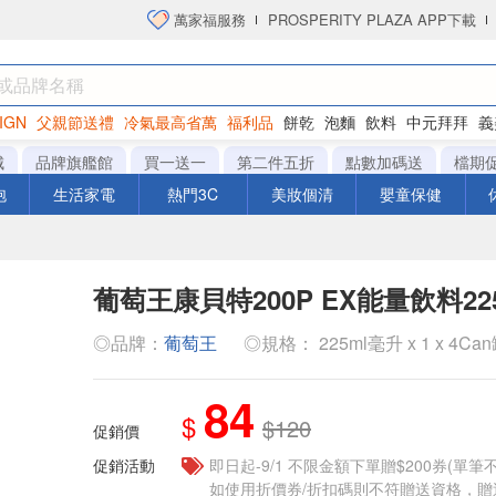
萬家福服務
PROSPERITY PLAZA APP下載
IGN
父親節送禮
冷氣最高省萬
福利品
餅乾
泡麵
飲料
中元拜拜
義
洋芋片
城
品牌旗艦館
買一送一
第二件五折
點數加碼送
檔期
泡
生活家電
熱門3C
美妝個清
嬰童保健
葡萄王康貝特200P EX能量飲料22
◎品牌：
葡萄王
◎規格： 225ml毫升 x 1 x 4Ca
84
$
$120
促銷價
促銷活動
即日起-9/1 不限金額下單贈$200券(單
如使用折價券/折扣碼則不符贈送資格，