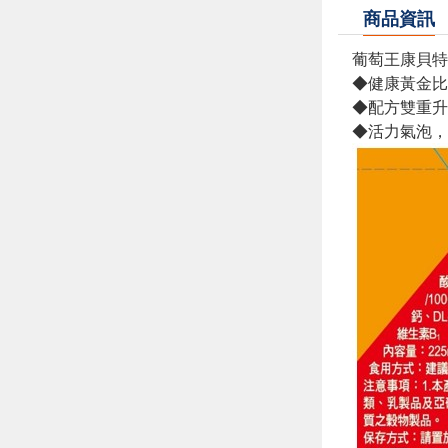
商品資訊
葡萄王康貝特2
◆健康黃金比
◆配方雙重升
◆活力氣泡，