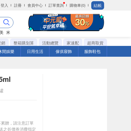
結帳
登入
註冊
會員中心
訂單查詢
購物車(0)
美
米
促銷
整箱購划算
活動總覽
家速配
超商取貨
休閒娛樂
日用生活
傢俱寢飾
服飾鞋包
5ml
n罐
筆不累贈，請注意訂單
贈送之折價券消費指定