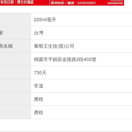
225ml毫升
家
台灣
商名稱
葡萄王生技(股)公司
桃園市平鎮區金陵路2段402號
730天
常溫
應稅
應稅