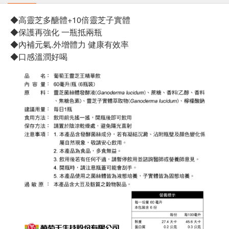
◆高靈芝多醣體+10倍靈芝子實體
◆保護再強化 一瓶抵兩瓶
◆內補元氣.外增體力 健康有效率
◆口感溫潤好喝