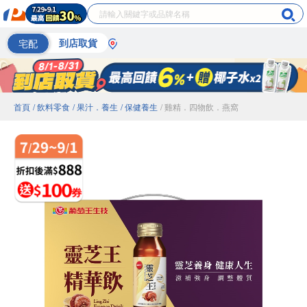
宅配
到店取貨
首頁
/ 飲料零食
/ 果汁．養生
/ 保健養生
/ 雞精．四物飲．燕窩