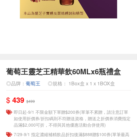
葡萄王靈芝王精華飲60MLx6瓶禮盒
◎品牌：
葡萄王
◎規格： 1Box盒 x 1 x 1BOX盒
$
439
$499
即日起-9/1 不限金額下單贈$200券(單筆不累贈，請注意訂單
如使用折價券/折扣碼則不符贈送資格，贈送之折價券消費指定
品滿$2,000可折，不得與其他優惠活動合併使用)
7/29-9/1 指定濃縮補精飲品​折扣後滿$888贈$100券(單筆最高