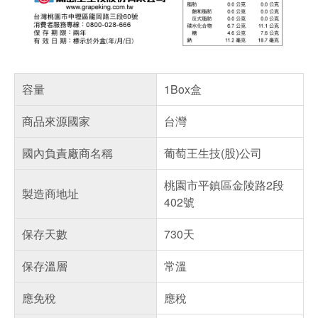
容量
1Box盒
商品來源國家
台灣
國內負責廠商名稱
葡萄王生技(股)公司
桃園市平鎮區金陵路2段
製造商地址
402號
保存天數
730天
保存溫層
常溫
應免稅
應稅