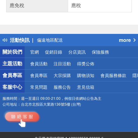
應免稅
應稅
偏遠地區配送
詐騙網頁！請小心！
得獎公告
熱門話題
銀行優惠
活動快訊
more
偏遠地區配送
詐騙網頁！請小心！
關於我們
官網
促銷目錄
分店資訊
保險服務
主題活動
會員活動
注目活動
得獎公佈
會員專區
會員專區
大宗採購
購物須知
會員服務條款
隱
客服中心
常見問題
服務公告
意見信箱
服務時間：
週一至週日 09:00-21:00，例假日依網站公告為主
公司地址：
台北市北投區大業路136號5樓 (台灣)