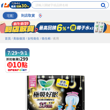
宅配
到店取貨
首頁
/ 美妝個清
/ 女性衛生
/ 衛生棉
/ 夜用