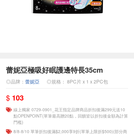
蕾妮亞極吸好眠護邊特長35cm
◎品牌：
蕾妮亞
◎規格： 8PC片 x 1 x 2PC包
$
103
線上獨家 0729-0901_花王指定品牌商品折扣後滿299元送10
點OPENPOINT(單筆最高贈20點，回饋皆以折扣後金額為計算
門檻)
8/8-8/10 單筆折扣後滿$2,000享9折(單筆上限折$500)(部分商