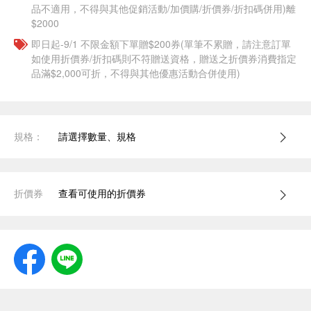
品不適用，不得與其他促銷活動/加價購/折價券/折扣碼併用)離
$2000
即日起-9/1 不限金額下單贈$200券(單筆不累贈，請注意訂單
如使用折價券/折扣碼則不符贈送資格，贈送之折價券消費指定
品滿$2,000可折，不得與其他優惠活動合併使用)
規格：
請選擇數量、規格
折價券
查看可使用的折價券