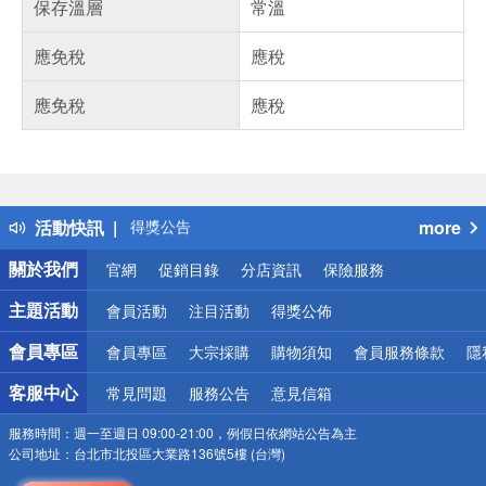
保存溫層
常溫
應免稅
應稅
應免稅
應稅
偏遠地區配送
詐騙網頁！請小心！
得獎公告
活動快訊
more
熱門話題
銀行優惠
關於我們
官網
促銷目錄
分店資訊
保險服務
偏遠地區配送
詐騙網頁！請小心！
主題活動
會員活動
注目活動
得獎公佈
會員專區
會員專區
大宗採購
購物須知
會員服務條款
隱
客服中心
常見問題
服務公告
意見信箱
服務時間：
週一至週日 09:00-21:00，例假日依網站公告為主
公司地址：
台北市北投區大業路136號5樓 (台灣)