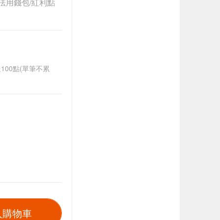
法用錢包/紅利點
送100點(單筆不累
入購物車