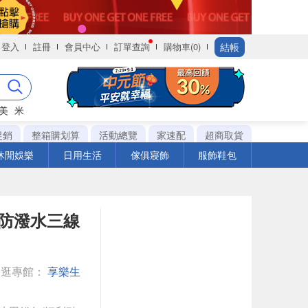
結帳
登入
註冊
會員中心
訂單查詢
購物車(0)
美
米
促銷
整箱購划算
活動總覽
家速配
超商取貨
休閒娛樂
日用生活
傢俱寢飾
服飾鞋包
防潑水三線
逛逛專館：
享樂生