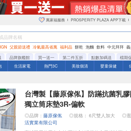
萬家福服務
PROSPERITY PLAZA APP下載
IGN
父親節送禮
冷氣最高省萬
福利品
餅乾
泡麵
飲料
中元拜拜
義
衛生紙
城
品牌旗艦館
買一送一
第二件五折
點數加碼送
檔期
泡
生活家電
熱門3C
美妝個清
嬰童保健
台灣製【藤原傢俬】防蹣抗菌乳膠
獨立筒床墊3R-偏軟
◎品牌：
藤原傢俬
◎規格： 6尺雙人加大
◎
活實業有限公司