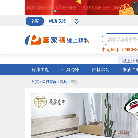
宅配
到店取貨
中元拜拜
UNIDES
海苔
巧克力
罐頭
線上商
好康主題
生鮮冷凍
飲料零食
米油沖
首頁
/ 傢俱寢飾
/ 寢具
/ 床墊