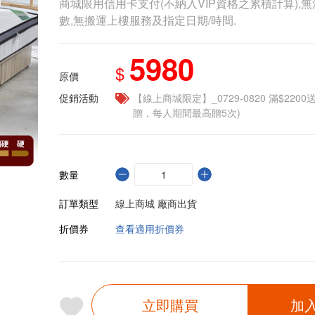
商城限用信用卡支付(不納入VIP資格之累積計算),無
數,無搬運上樓服務及指定日期/時間.
5980
$
原價
促銷活動
【線上商城限定】_0729-0820 滿$2200
贈，每人期間最高贈5次)
數量
訂單類型
線上商城 廠商出貨
折價券
查看適用折價券
立即購買
加