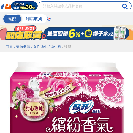
宅配
到店取貨
首頁
/ 美妝個清
/ 女性衛生
/ 衛生棉
/ 護墊