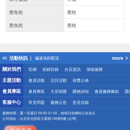
應免稅
應稅
應免稅
應稅
偏遠地區配送
詐騙網頁！請小心！
得獎公告
熱門話題
銀行優惠
活動快訊
more
偏遠地區配送
詐騙網頁！請小心！
關於我們
官網
促銷目錄
分店資訊
保險服務
主題活動
會員活動
注目活動
得獎公佈
會員專區
會員專區
大宗採購
購物須知
會員服務條款
隱
客服中心
常見問題
服務公告
意見信箱
服務時間：
週一至週日 09:00-21:00，例假日依網站公告為主
公司地址：
台北市北投區大業路136號5樓 (台灣)