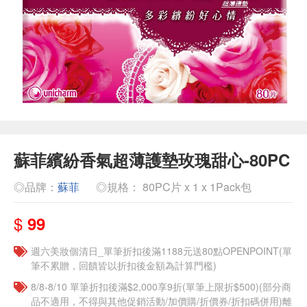
蘇菲繽紛香氣超薄護墊玫瑰甜心-80PC
◎品牌：
蘇菲
◎規格： 80PC片 x 1 x 1Pack包
$
99
週六美妝個清日_單筆折扣後滿1188元送80點OPENPOINT(單
筆不累贈，回饋皆以折扣後金額為計算門檻)
8/8-8/10 單筆折扣後滿$2,000享9折(單筆上限折$500)(部分商
品不適用，不得與其他促銷活動/加價購/折價券/折扣碼併用)離