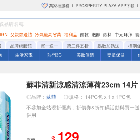
萬家福服務
PROSPERITY PLAZA APP下載
IGN
父親節送禮
冷氣最高省萬
福利品
餅乾
泡麵
飲料
中元拜拜
義
洋芋片
城
品牌旗艦館
買一送一
第二件五折
點數加碼送
檔期
泡
生活家電
熱門3C
美妝個清
嬰童保健
蘇菲清新涼感清涼薄荷23cm 14片
◎品牌：
蘇菲
◎規格： 14PC包 x 1 x 1PC包
不參加全站現折優惠，折價券&折扣碼活動與買一
併用
129
$
原價