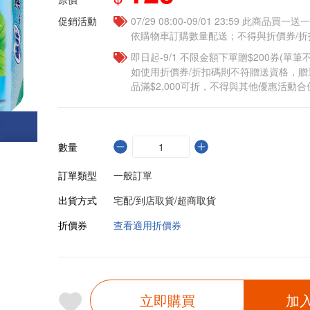
促銷活動
07/29 08:00-09/01 23:59 此商品
依購物車訂購數量配送；不得與折價券/折
即日起-9/1 不限金額下單贈$200券(單
如使用折價券/折扣碼則不符贈送資格，
品滿$2,000可折，不得與其他優惠活動合
數量
訂單類型
一般訂單
出貨方式
宅配/到店取貨/超商取貨
折價券
查看適用折價券
立即購買
加