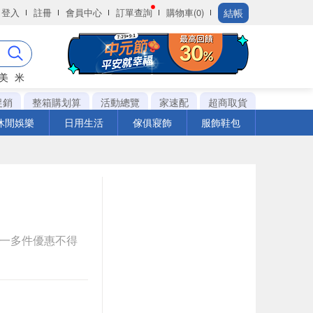
結帳
登入
註冊
會員中心
訂單查詢
購物車(0)
美
米
促銷
整箱購划算
活動總覽
家速配
超商取貨
休閒娛樂
日用生活
傢俱寢飾
服飾鞋包
送一多件優惠不得