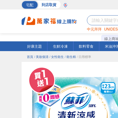
宅配
到店取貨
中元拜拜
UNIDES
巧克力
罐頭
海苔
線上商
好康主題
生鮮冷凍
飲料零食
米油沖
首頁
/ 美妝個清
/ 女性衛生
/ 衛生棉
/ 日用標準