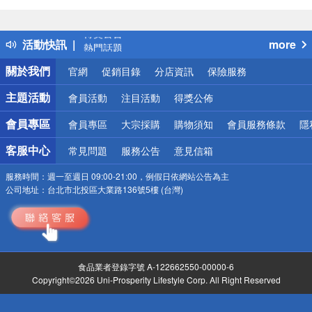
偏遠地區配送
詐騙網頁！請小心！
得獎公告
活動快訊
more
熱門話題
銀行優惠
關於我們
官網
促銷目錄
分店資訊
保險服務
偏遠地區配送
詐騙網頁！請小心！
主題活動
會員活動
注目活動
得獎公佈
會員專區
會員專區
大宗採購
購物須知
會員服務條款
隱
客服中心
常見問題
服務公告
意見信箱
服務時間：
週一至週日 09:00-21:00，例假日依網站公告為主
公司地址：
台北市北投區大業路136號5樓 (台灣)
食品業者登錄字號 A-122662550-00000-6
Copyright©2026 Uni-Prosperity Lifestyle Corp. All Right Reserved