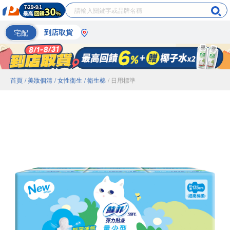
宅配
到店取貨
首頁
/ 美妝個清
/ 女性衛生
/ 衛生棉
/ 日用標準