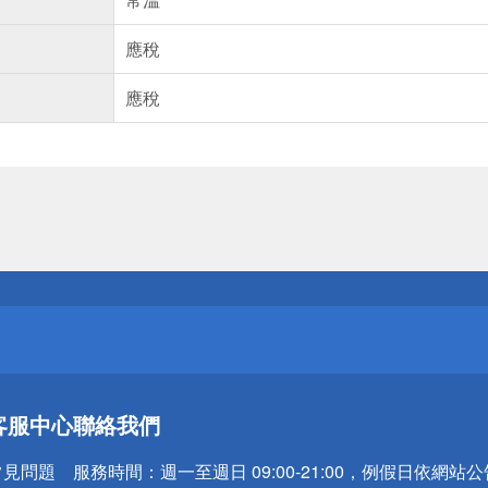
應稅
應稅
送
請小心！
送
客服中心
聯絡我們
請小心！
常見問題
服務時間：
週一至週日 09:00-21:00，例假日依網站