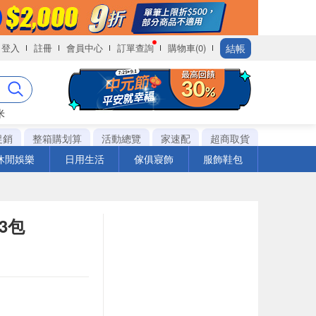
結帳
登入
註冊
會員中心
訂單查詢
購物車(0)
米
促銷
整箱購划算
活動總覽
家速配
超商取貨
休閒娛樂
日用生活
傢俱寢飾
服飾鞋包
3包