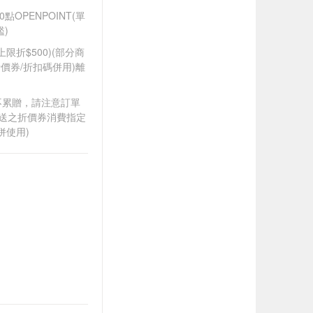
OPENPOINT(單
)
筆上限折$500)(部分商
價券/折扣碼併用)離
筆不累贈，請注意訂單
贈送之折價券消費指定
併使用)