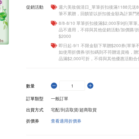
促銷活動
週六美妝個清日_單筆折扣後滿1188元送80點
筆不累贈，回饋皆以折扣後金額為計算門檻
8/8-8/10 單筆折扣後滿$2,000享9折(單
品不適用，不得與其他促銷活動/加價購/折
$2000
即日起-9/1 不限金額下單贈$200券(單
如使用折價券/折扣碼則不符贈送資格，
品滿$2,000可折，不得與其他優惠活動合
數量
訂單類型
一般訂單
出貨方式
宅配/到店取貨/超商取貨
折價券
查看適用折價券