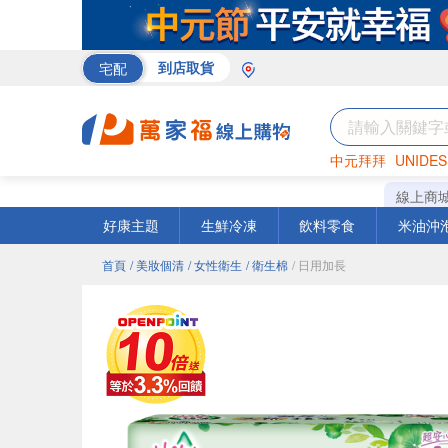
宅配
到店取貨
中元拜拜
UNIDES
巧克力
罐頭
咖啡
線上商
好康主題
生鮮冷凍
飲料零食
米油沖
首頁
/ 美妝個清
/ 女性衛生
/ 衛生棉
/ 日用加長