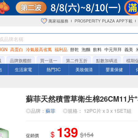
萬家福服務
PROSPERITY PLAZA APP下載
IGN
高蛋白
冷氣最高省萬
福利品
餅乾
泡麵
飲料
中元拜拜
義美
海苔
城
品牌旗艦館
買一送一
第二件五折
點數加碼送
檔期
泡
生活家電
熱門3C
美妝個清
嬰童保健
蘇菲天然積雪草衛生棉26CM11片*
◎品牌：
蘇菲
◎規格： 12PC片 x 3 x 1SET組
139
$
$154
促銷價