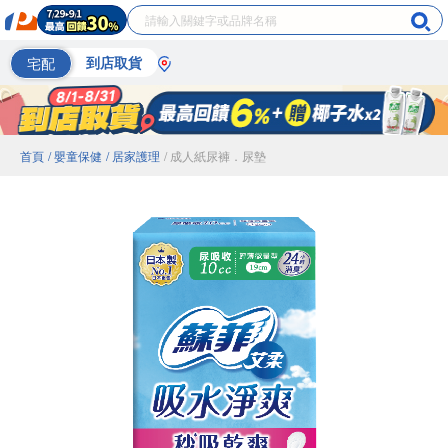
宅配
到店取貨
首頁
/ 嬰童保健
/ 居家護理
/ 成人紙尿褲．尿墊