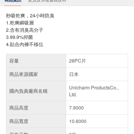
秒吸乾爽，24小時防臭
1.乾爽瞬吸層
2.含有消臭高分子
3.99.9%抑菌
4.貼合內褲不移位
容量
28PC片
商品來源國家
日本
Unicharm ProductsCo.,
國內負責廠商名稱
Ltd.
商品高度
7.9000
商品寬度
10.6000