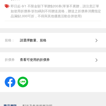
即日起-9/1 不限金額下單贈$200券(單筆不累贈，請注意訂單
如使用折價券/折扣碼則不符贈送資格，贈送之折價券消費指定
品滿$2,000可折，不得與其他優惠活動合併使用)
規格：
請選擇數量、規格
折價券
查看可使用的折價券
商品資訊
配送及售後服務說明