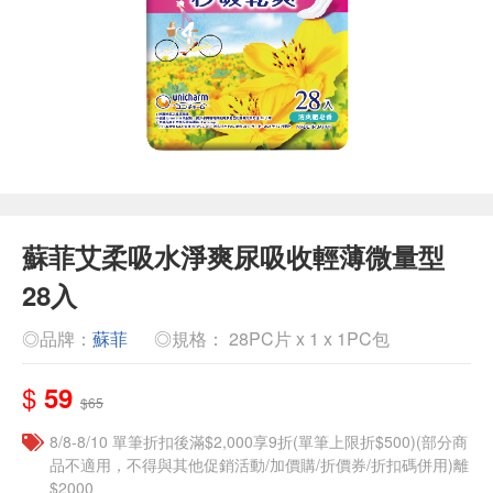
蘇菲艾柔吸水淨爽尿吸收輕薄微量型
28入
◎品牌：
蘇菲
◎規格： 28PC片 x 1 x 1PC包
$
59
$65
8/8-8/10 單筆折扣後滿$2,000享9折(單筆上限折$500)(部分商
品不適用，不得與其他促銷活動/加價購/折價券/折扣碼併用)離
$2000