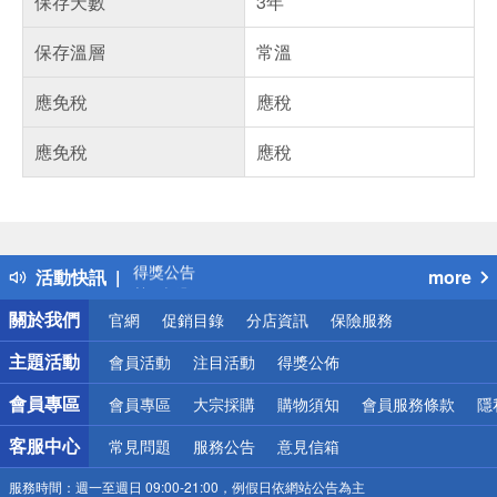
保存天數
3年
保存溫層
常溫
應免稅
應稅
應免稅
應稅
偏遠地區配送
詐騙網頁！請小心！
得獎公告
活動快訊
more
熱門話題
銀行優惠
關於我們
官網
促銷目錄
分店資訊
保險服務
偏遠地區配送
詐騙網頁！請小心！
主題活動
會員活動
注目活動
得獎公佈
會員專區
會員專區
大宗採購
購物須知
會員服務條款
隱
客服中心
常見問題
服務公告
意見信箱
服務時間：
週一至週日 09:00-21:00，例假日依網站公告為主