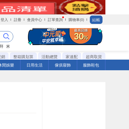
結帳
登入
註冊
會員中心
訂單查詢
購物車(0)
拜
米
促銷
整箱購划算
活動總覽
家速配
超商取貨
休閒娛樂
日用生活
傢俱寢飾
服飾鞋包