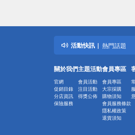
偏遠地區配
詐騙網頁！
得獎公告
活動快訊
熱門話題
銀行優惠
偏遠地區配
關於我們
主題活動
會員專區
詐騙網頁！
官網
會員活動
會員專區
促銷目錄
注目活動
大宗採購
分店資訊
得獎公佈
購物須知
保險服務
會員服務條款
隱私權政策
退貨須知