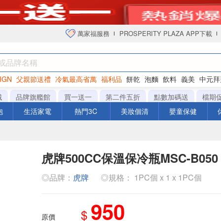
萬家福服務
PROSPERITY PLAZA APP下載
IGN
父親節送禮
冷氣最高省萬
福利品
餅乾
泡麵
飲料
義美
中元拜
衛生紙
城
品牌旗艦館
買一送一
第二件五折
點數加碼送
檔期
泡
生活家電
熱門3C
美妝個清
嬰童保健
虎牌500CC保溫保冷瓶MSC-B050
◎品牌：
虎牌
◎規格： 1PC個 x 1 x 1PC個
950
$
原價