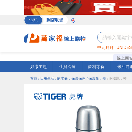
宅配
到店取貨
中元拜拜
UNIDES
罐頭
海苔
巧克力
線上商
好康主題
生鮮冷凍
飲料零食
米油沖
首頁
/ 日用生活
/ 飲水壺．保溫保冰
/ 保溫瓶．壺
/ 保溫瓶．杯