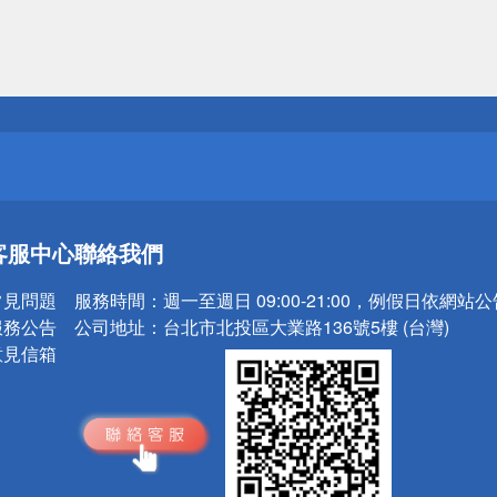
送
請小心！
送
客服中心
聯絡我們
請小心！
常見問題
服務時間：
週一至週日 09:00-21:00，例假日依網站
服務公告
公司地址：
台北市北投區大業路136號5樓 (台灣)
意見信箱