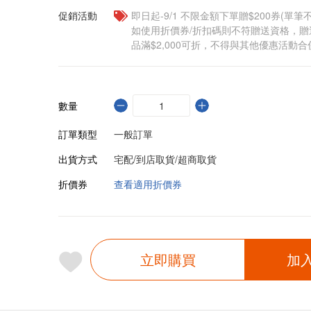
促銷活動
即日起-9/1 不限金額下單贈$200券(單
如使用折價券/折扣碼則不符贈送資格，
品滿$2,000可折，不得與其他優惠活動合
數量
訂單類型
一般訂單
出貨方式
宅配/到店取貨/超商取貨
折價券
查看適用折價券
立即購買
加