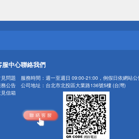
送
請小心！
送
客服中心
聯絡我們
請小心！
常見問題
服務時間：
週一至週日 09:00-21:00，例假日依網站
服務公告
公司地址：
台北市北投區大業路136號5樓 (台灣)
意見信箱