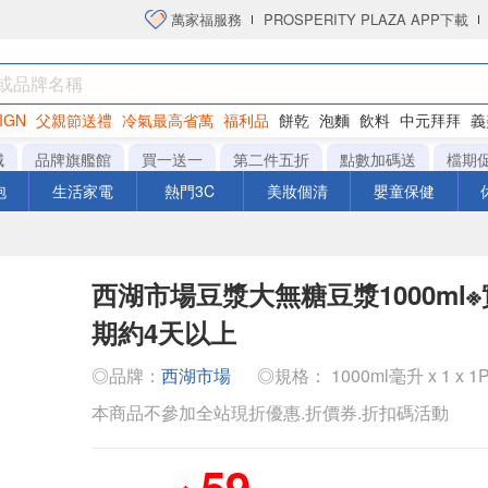
萬家福服務
PROSPERITY PLAZA APP下載
IGN
父親節送禮
冷氣最高省萬
福利品
餅乾
泡麵
飲料
中元拜拜
義
洋芋片
城
品牌旗艦館
買一送一
第二件五折
點數加碼送
檔期
泡
生活家電
熱門3C
美妝個清
嬰童保健
西湖市場豆漿大無糖豆漿1000ml
期約4天以上
◎品牌：
西湖市場
◎規格： 1000ml毫升 x 1 x 1
本商品不參加全站現折優惠.折價券.折扣碼活動
59