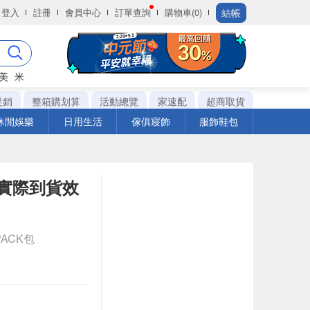
結帳
登入
註冊
會員中心
訂單查詢
購物車(0)
美
米
促銷
整箱購划算
活動總覽
家速配
超商取貨
休閒娛樂
日用生活
傢俱寢飾
服飾鞋包
※實際到貨效
PACK包