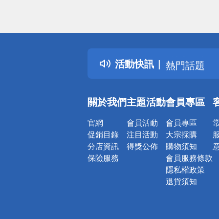
偏遠地區配
詐騙網頁！
得獎公告
活動快訊
熱門話題
銀行優惠
偏遠地區配
關於我們
主題活動
會員專區
詐騙網頁！
官網
會員活動
會員專區
促銷目錄
注目活動
大宗採購
分店資訊
得獎公佈
購物須知
保險服務
會員服務條款
隱私權政策
退貨須知