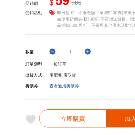
$
$65
促銷價
促銷活動
即日起-9/1 不限金額下單贈$200券(單
如使用折價券/折扣碼則不符贈送資格，
品滿$2,000可折，不得與其他優惠活動合
數量
訂單類型
一般訂單
出貨方式
宅配/到店取貨
折價券
查看適用折價券
立即購買
加