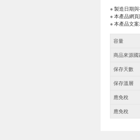
※ 製造日期
※ 本產品網
※ 本產品文
容量
商品來源國
保存天數
保存溫層
應免稅
應免稅