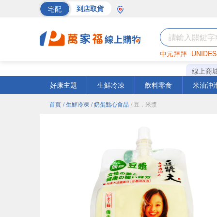
宅配
到店取貨
中元拜拜
UNIDES
巧克力
罐頭
海苔
線上商
好康主題
生鮮冷凍
飲料零食
米油沖
首頁
/ 生鮮冷凍
/ 奶蛋點心食品
/ 豆．米漿