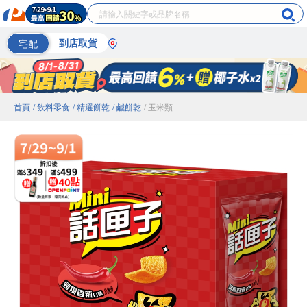
宅配
到店取貨
首頁
/ 飲料零食
/ 精選餅乾
/ 鹹餅乾
/ 玉米類