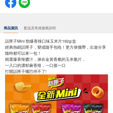
商品資訊
配送及售後服務說明
話匣子Mini 勁爆香辣口味玉米片192g/盒
經典熱銷話匣子，變成隨手包啦！更方便攜帶，出遊分享
隨時都可以來一包！
精選爆香辣醬汁，淋在金黃香脆的玉米脆片，
一入口的濃郁麻香辣，一口接一口
打開話匣子嘴巴停不了!