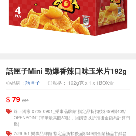
話匣子Mini 勁爆香辣口味玉米片192g
◎品牌：
話匣子
◎規格： 192g克 x 1 x 1BOX盒
$
79
$90
線上獨家 0729-0901_樂事品牌館 指定品折扣後$499贈40點
OPENPOINT(單筆最高贈80點，回饋皆以折扣後金額為計算門
檻)
7/29-9/1 樂事品牌館 指定品折扣後滿$349贈金蘭極品甘醇醬