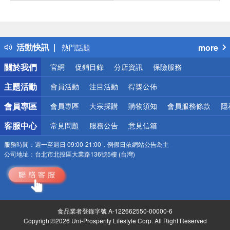
偏遠地區配送
詐騙網頁！請小心！
得獎公告
活動快訊
more
熱門話題
銀行優惠
關於我們
官網
促銷目錄
分店資訊
保險服務
偏遠地區配送
詐騙網頁！請小心！
主題活動
會員活動
注目活動
得獎公佈
會員專區
會員專區
大宗採購
購物須知
會員服務條款
隱
客服中心
常見問題
服務公告
意見信箱
服務時間：
週一至週日 09:00-21:00，例假日依網站公告為主
公司地址：
台北市北投區大業路136號5樓 (台灣)
食品業者登錄字號 A-122662550-00000-6
Copyright©2026 Uni-Prosperity Lifestyle Corp. All Right Reserved