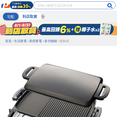
宅配
到店取貨
首頁
/ 生活家電
/ 廚房家電
/ 多功能鍋
/ 鐵板燒