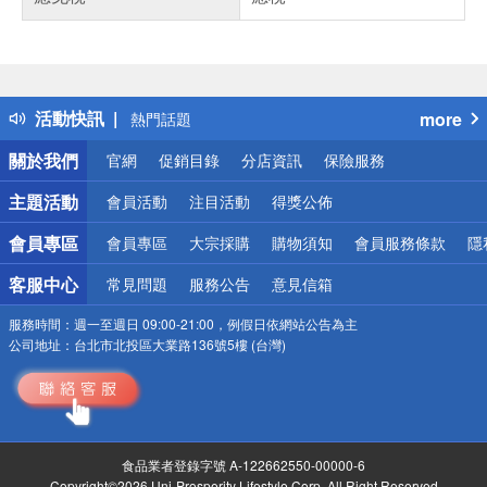
偏遠地區配送
詐騙網頁！請小心！
得獎公告
活動快訊
more
熱門話題
銀行優惠
關於我們
官網
促銷目錄
分店資訊
保險服務
偏遠地區配送
詐騙網頁！請小心！
主題活動
會員活動
注目活動
得獎公佈
會員專區
會員專區
大宗採購
購物須知
會員服務條款
隱
客服中心
常見問題
服務公告
意見信箱
服務時間：
週一至週日 09:00-21:00，例假日依網站公告為主
公司地址：
台北市北投區大業路136號5樓 (台灣)
食品業者登錄字號 A-122662550-00000-6
Copyright©2026 Uni-Prosperity Lifestyle Corp. All Right Reserved