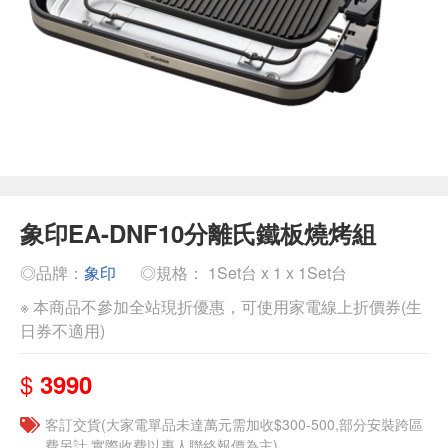
象印EA-DNF10分離氏鐵板燒烤組
◎品牌：
象印
◎規格： 1Set台 x 1 x 1Set台
※ 本商品不參加全站現折優惠，可使用家電線上折價券(生
日券不適用)
$
3990
客訂交貨(大家電單品未達萬元需加收$300-500,部分安裝跨區
費另計,實際收費以專人聯絡報價為主)