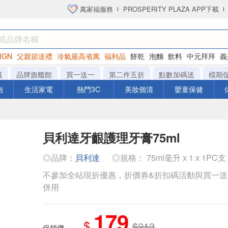
萬家福服務
PROSPERITY PLAZA APP下載
IGN
父親節送禮
冷氣最高省萬
福利品
餅乾
泡麵
飲料
中元拜拜
義
衛生紙
城
品牌旗艦館
買一送一
第二件五折
點數加碼送
檔期
泡
生活家電
熱門3C
美妝個清
嬰童保健
貝利達牙齦護理牙膏75ml
◎品牌：
貝利達
◎規格： 75ml毫升 x 1 x 1PC支
不參加全站現折優惠，折價券&折扣碼活動與買一
併用
179
$
$213
促銷價