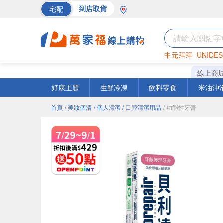
宅配
到店取貨
中元拜拜
UNIDES
海苔
巧克力
罐頭
線上商
好康主題
生鮮冷凍
飲料零食
米油沖
首頁
/ 美妝個清
/ 個人清潔
/ 口腔清潔用品
/ 功能性牙膏