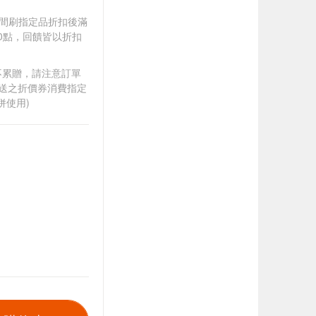
).牙間刷指定品折扣後滿
100點，回饋皆以折扣
筆不累贈，請注意訂單
贈送之折價券消費指定
併使用)