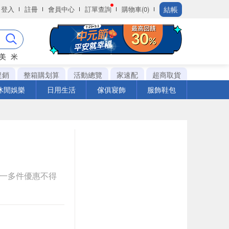
結帳
登入
註冊
會員中心
訂單查詢
購物車(0)
美
米
促銷
整箱購划算
活動總覽
家速配
超商取貨
休閒娛樂
日用生活
傢俱寢飾
服飾鞋包
送一多件優惠不得