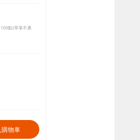
送100點(單筆不累
入購物車