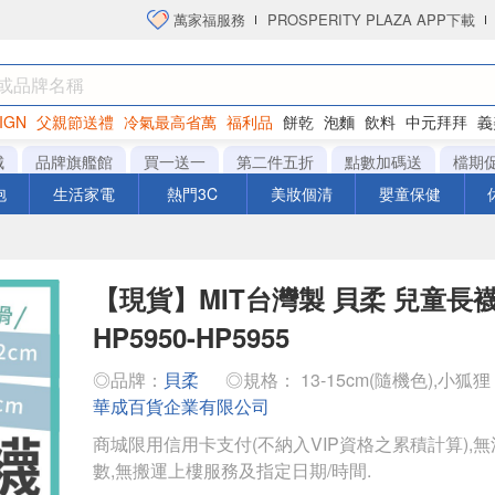
萬家福服務
PROSPERITY PLAZA APP下載
IGN
父親節送禮
冷氣最高省萬
福利品
餅乾
泡麵
飲料
中元拜拜
義
衛生紙
城
品牌旗艦館
買一送一
第二件五折
點數加碼送
檔期
泡
生活家電
熱門3C
美妝個清
嬰童保健
【現貨】MIT台灣製 貝柔 兒童長
HP5950-HP5955
◎品牌：
貝柔
◎規格： 13-15cm(隨機色),小狐狸
華成百貨企業有限公司
商城限用信用卡支付(不納入VIP資格之累積計算),無
數,無搬運上樓服務及指定日期/時間.