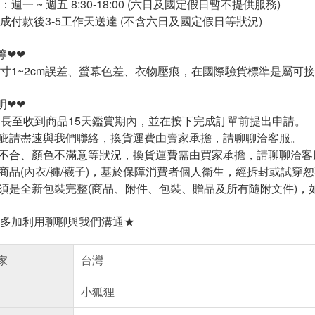
週一 ~ 週五 8:30-18:00 (六日及國定假日暫不提供服務)
成付款後3-5工作天送達 (不含六日及國定假日等狀況)
嚀❤❤
寸1~2cm誤差、螢幕色差、衣物壓痕，在國際驗貨標準是屬可
明❤❤
延長至收到商品15天鑑賞期內，並在按下完成訂單前提出申請。
疵請盡速與我們聯絡，換貨運費由賣家承擔，請聊聊洽客服。
不合、顏色不滿意等狀況，換貨運費需由買家承擔，請聊聊洽客
商品(內衣/褲/襪子)，基於保障消費者個人衛生，經拆封或試穿
須是全新包裝完整(商品、附件、包裝、贈品及所有隨附文件)，
多加利用聊聊與我們溝通★
家
台灣
小狐狸