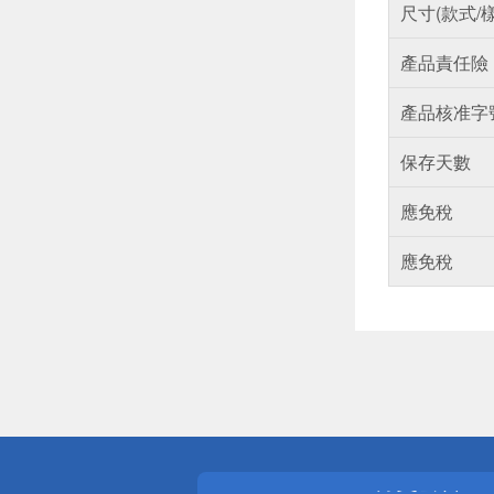
尺寸(款式/
產品責任險
產品核准字
保存天數
應免稅
應免稅
偏遠地區配
詐騙網頁！
得獎公告