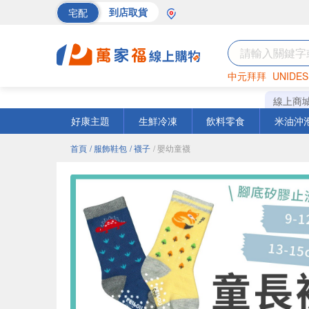
宅配
到店取貨
中元拜拜
UNIDES
海苔
巧克力
罐頭
線上商
好康主題
生鮮冷凍
飲料零食
米油沖
首頁
/ 服飾鞋包
/ 襪子
/ 嬰幼童襪