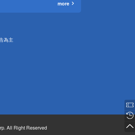
more
公告為主
rp. All Right Reserved