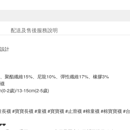
配送及售後服務說明
設計
%、聚酯纖維15%、尼龍10%、彈性纖維17%、橡膠3%
襪
0-2歲)/13-15cm(2-5歲)
童長襪 #寶寶長襪 #童襪 #寶寶襪 #止滑襪 #棉童襪 #棉寶寶襪 #
❤❤