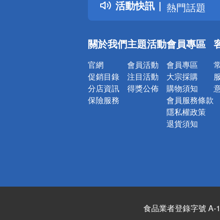
活動快訊
熱門話題
銀行優惠
偏遠地區配
關於我們
主題活動
會員專區
詐騙網頁！
官網
會員活動
會員專區
促銷目錄
注目活動
大宗採購
分店資訊
得獎公佈
購物須知
保險服務
會員服務條款
隱私權政策
退貨須知
食品業者登錄字號 A-122