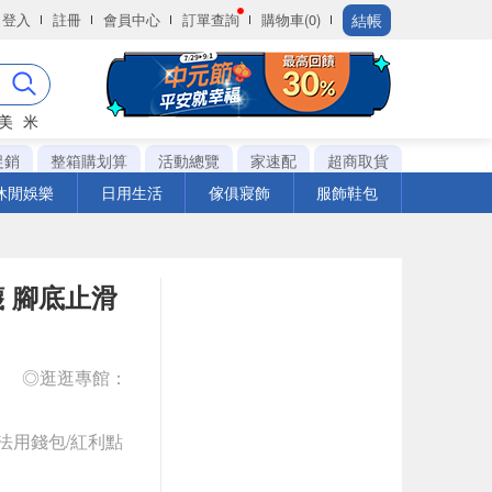
結帳
登入
註冊
會員中心
訂單查詢
購物車(0)
美
米
促銷
整箱購划算
活動總覽
家速配
超商取貨
休閒娛樂
日用生活
傢俱寢飾
服飾鞋包
襪 腳底止滑
◎逛逛專館：
法用錢包/紅利點