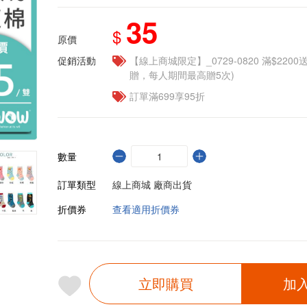
35
$
原價
促銷活動
【線上商城限定】_0729-0820 滿$2200
贈，每人期間最高贈5次)
訂單滿699享95折
數量
訂單類型
線上商城 廠商出貨
折價券
查看適用折價券
立即購買
加