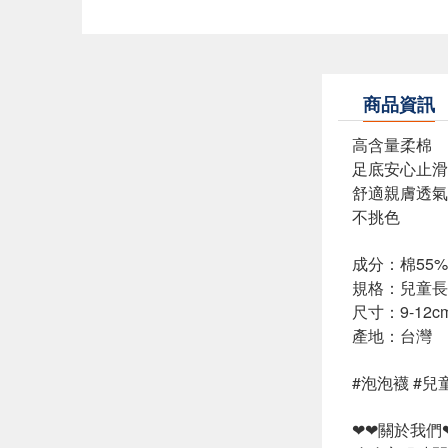
商品資訊
高含量柔棉
足底安心止滑
舒適親膚透氣
不挑色
成分：棉55
規格：兒童長
尺寸：9-12cm(
產地：台灣
#泡泡襪 #兒
❤❤關於我們