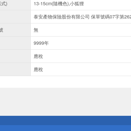
樣式)
13-15cm(隨機色),小狐狸
泰安產物保險股份有限公司 保單號碼07字第2622
號
無
9999年
應稅
應稅
送
請小心！