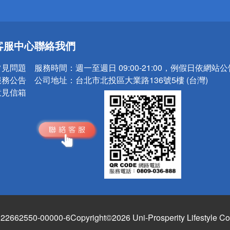
送
客服中心
聯絡我們
請小心！
常見問題
服務時間：
週一至週日 09:00-21:00，例假日依網站
服務公告
公司地址：
台北市北投區大業路136號5樓 (台灣)
意見信箱
662550-00000-6
Copyright©2026 Uni-Prosperity Lifestyle Co