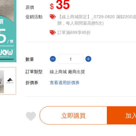
35
$
原價
促銷活動
【線上商城限定】_0729-0820 滿$2200
贈，每人期間最高贈5次)
訂單滿699享95折
數量
訂單類型
線上商城 廠商出貨
折價券
查看適用折價券
立即購買
加