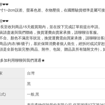
嚀❤❤
寸1~2cm誤差、螢幕色差、衣物壓痕，在國際驗貨標準是屬可
明❤❤
延長至收到商品15天鑑賞期內，並在按下完成訂單前提出申請。
疵請盡速與我們聯絡，換貨運費由賣家承擔，請聊聊洽客服。
不合、顏色不滿意等狀況，換貨運費需由買家承擔，請聊聊洽客
商品(內衣/褲/襪子)，基於保障消費者個人衛生，經拆封或試穿
須是全新包裝完整(商品、附件、包裝、贈品及所有隨附文件)，
多加利用聊聊與我們溝通★
家
台灣
黑
樣式)
一般,黑
泰安產物保險股份有限公司 保單號碼07字第2622