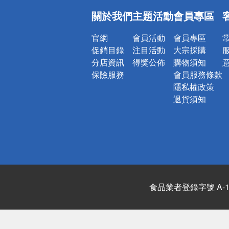
偏遠地區配
關於我們
主題活動
會員專區
詐騙網頁！
官網
會員活動
會員專區
促銷目錄
注目活動
大宗採購
分店資訊
得獎公佈
購物須知
保險服務
會員服務條款
隱私權政策
退貨須知
食品業者登錄字號 A-122