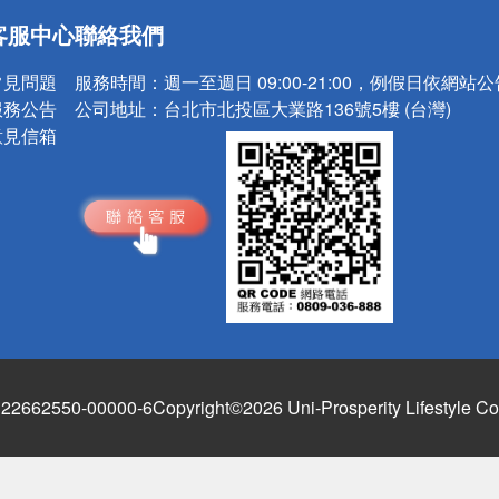
送
客服中心
聯絡我們
請小心！
常見問題
服務時間：
週一至週日 09:00-21:00，例假日依網站
服務公告
公司地址：
台北市北投區大業路136號5樓 (台灣)
意見信箱
662550-00000-6
Copyright©2026 Uni-Prosperity Lifestyle Co