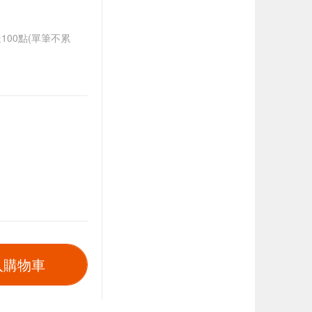
送100點(單筆不累
入購物車