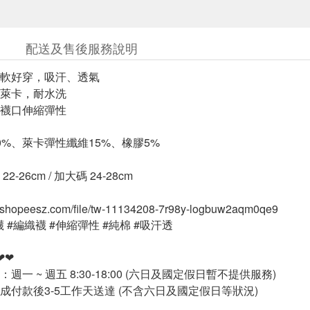
配送及售後服務說明
軟好穿，吸汗、透氣
萊卡，耐水洗
襪口伸縮彈性
0%、萊卡彈性纖維15%、橡膠5%
-26cm / 加大碼 24-28cm
-tw.shopeesz.com/file/tw-11134208-7r98y-logbuw2aqm0qe9
襪 #編織襪 #伸縮彈性 #純棉 #吸汗透
❤❤
週一 ~ 週五 8:30-18:00 (六日及國定假日暫不提供服務)
成付款後3-5工作天送達 (不含六日及國定假日等狀況)