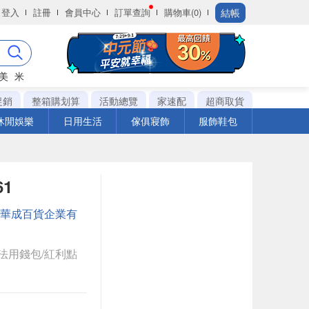
結帳
登入
註冊
會員中心
訂單查詢
購物車(0)
美
米
促銷
整箱購划算
活動總覽
家速配
超商取貨
休閒娛樂
日用生活
傢俱寢飾
服飾鞋包
1
華成百貨企業有
法用錢包/紅利點