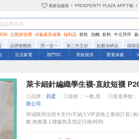
萬家福服務
PROSPERITY PLAZA APP下載
IGN
父親節送禮
冷氣最高省萬
福利品
餅乾
泡麵
飲料
中元拜拜
義
洋芋片
城
品牌旗艦館
買一送一
第二件五折
點數加碼送
檔期
泡
生活家電
熱門3C
美妝個清
嬰童保健
萊卡細針編織學生襪-直紋短襪 P26
◎品牌：
貝柔
◎規格： 一般,黑
◎逛逛專館：
限公司
商城限用信用卡支付(不納入VIP資格之累積計算),無
數,無搬運上樓服務及指定日期/時間.