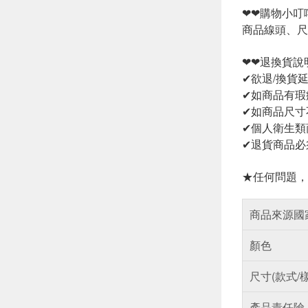
❤❤購物小叮
商品線頭、尺
❤❤退換貨說
✔欲退/換貨
✔如商品有瑕
✔如商品尺寸
✔個人衛生類
✔退貨商品必
★任何問題，
商品來源國
顏色
尺寸(款式/
產品責任險