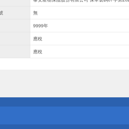
號
無
9999年
應稅
應稅
送
請小心！