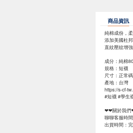
商品資訊
純棉成份，柔
添加美國杜邦
直紋壓紋增強
成分：純棉8
規格：短襪
尺寸：正常碼 22
產地：台灣
https://s-cf
#短襪 #學生
❤❤關於我們
聊聊客服時間：
出貨時間：完