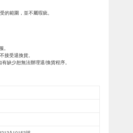
接受的範圍，並不屬瑕疵。
服。
恕不接受退換貨。
如有缺少恕無法辦理退/換貨程序。
13A10153號