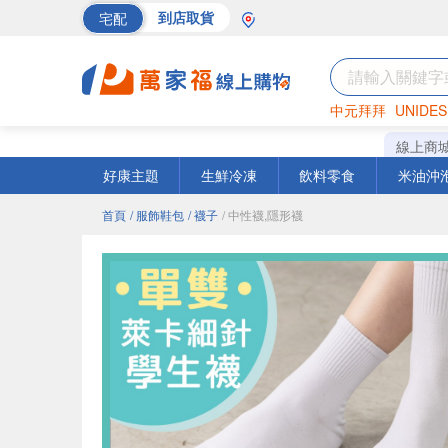
宅配
到店取貨
中元拜拜
UNIDES
巧克力
罐頭
海苔
線上商
好康主題
生鮮冷凍
飲料零食
米油沖
首頁
/ 服飾鞋包
/ 襪子
/ 中性襪,隱形襪