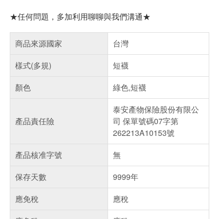
★任何問題，多加利用聊聊與我們溝通★
商品來源國家
台灣
樣式(多規)
短襪
顏色
綠色,短襪
泰安產物保險股份有限公
產品責任險
司 保單號碼07字第
262213A10153號
產品核准字號
無
保存天數
9999年
應免稅
應稅