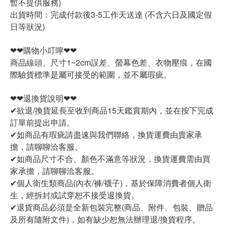
暫不提供服務)
出貨時間：完成付款後3-5工作天送達 (不含六日及國定假
日等狀況)
❤❤購物小叮嚀❤❤
商品線頭、尺寸1~2cm誤差、螢幕色差、衣物壓痕，在國
際驗貨標準是屬可接受的範圍，並不屬瑕疵。
❤❤退換貨說明❤❤
✔欲退/換貨延長至收到商品15天鑑賞期內，並在按下完成
訂單前提出申請。
✔如商品有瑕疵請盡速與我們聯絡，換貨運費由賣家承
擔，請聊聊洽客服。
✔如商品尺寸不合、顏色不滿意等狀況，換貨運費需由買
家承擔，請聊聊洽客服。
✔個人衛生類商品(內衣/褲/襪子)，基於保障消費者個人衛
生，經拆封或試穿恕不接受退換貨。
✔退貨商品必須是全新包裝完整(商品、附件、包裝、贈品
及所有隨附文件)，如有缺少恕無法辦理退/換貨程序。