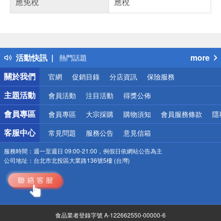
應免稅
應稅
偏遠地區配送
詐騙網頁！請小心！
得獎公告
活動快訊
more
熱門話題
銀行優惠
關於我們
官網
促銷目錄
分店資訊
保險服務
偏遠地區配送
詐騙網頁！請小心！
主題活動
會員活動
注目活動
得獎公佈
會員專區
會員專區
大宗採購
購物須知
會員服務條款
隱
客服中心
常見問題
服務公告
意見信箱
服務時間：
週一至週日 09:00-21:00，例假日依網站公告為主
公司地址：
台北市北投區大業路136號5樓 (台灣)
食品業者登錄字號 A-122662550-00000-6