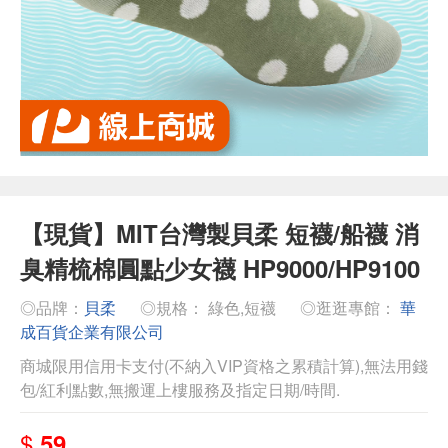
【現貨】MIT台灣製貝柔 短襪/船襪 消
臭精梳棉圓點少女襪 HP9000/HP9100
◎品牌：
貝柔
◎規格： 綠色,短襪
◎逛逛專館：
華
成百貨企業有限公司
商城限用信用卡支付(不納入VIP資格之累積計算),無法用錢
包/紅利點數,無搬運上樓服務及指定日期/時間.
$
59