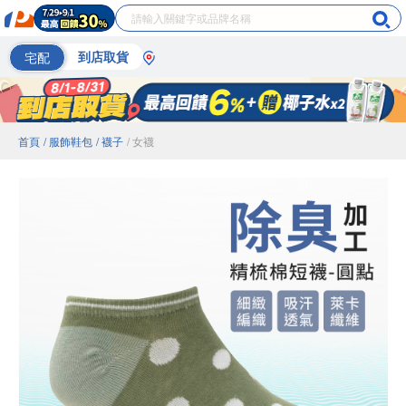
宅配
到店取貨
首頁
/ 服飾鞋包
/ 襪子
/ 女襪