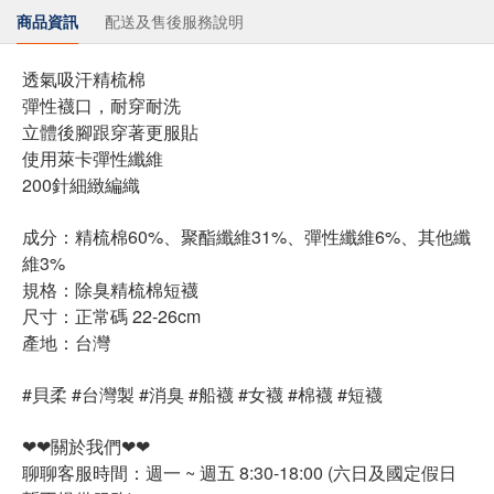
商品資訊
配送及售後服務說明
透氣吸汗精梳棉
彈性襪口，耐穿耐洗
立體後腳跟穿著更服貼
使用萊卡彈性纖維
200針細緻編織
成分：精梳棉60%、聚酯纖維31%、彈性纖維6%、其他纖
維3%
規格：除臭精梳棉短襪
尺寸：正常碼 22-26cm
產地：台灣
#貝柔 #台灣製 #消臭 #船襪 #女襪 #棉襪 #短襪
❤❤關於我們❤❤
聊聊客服時間：週一 ~ 週五 8:30-18:00 (六日及國定假日