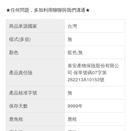
★任何問題，多加利用聊聊與我們溝通★
商品來源國家
台灣
樣式(多規)
無
顏色
藍色,無
泰安產物保險股份有限公
產品責任險
司 保單號碼07字第
262213A10153號
產品核准字號
無
保存天數
9999年
應免稅
應稅