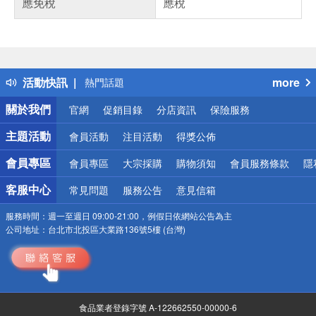
應免稅
應稅
偏遠地區配送
詐騙網頁！請小心！
得獎公告
活動快訊
more
熱門話題
銀行優惠
關於我們
官網
促銷目錄
分店資訊
保險服務
偏遠地區配送
詐騙網頁！請小心！
主題活動
會員活動
注目活動
得獎公佈
會員專區
會員專區
大宗採購
購物須知
會員服務條款
隱
客服中心
常見問題
服務公告
意見信箱
服務時間：
週一至週日 09:00-21:00，例假日依網站公告為主
公司地址：
台北市北投區大業路136號5樓 (台灣)
食品業者登錄字號 A-122662550-00000-6