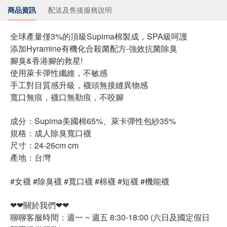
商品資訊
配送及售後服務說明
全球產量僅3%的頂級Supima棉製成，SPA級呵護
添加Hyramine有機化合殺菌配方-強效抗菌除臭
腳臭&香港腳的救星!
使用萊卡彈性纖維，不敏感
手工對目質感升級，襪頭無接縫異物感
寬口無痕，襪口無勒痕，不咬腳
成分：Supima美國棉65%、萊卡彈性包紗35%
規格：成人除臭寬口襪
尺寸：24-26cm cm
產地：台灣
#女襪 #除臭襪 #寬口襪 #棉襪 #短襪 #機能襪
❤❤關於我們❤❤
聊聊客服時間：週一 ~ 週五 8:30-18:00 (六日及國定假日