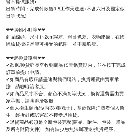
暫不提供服務)
出貨時間：完成付款後3-5工作天送達 (不含六日及國定假
日等狀況)
❤❤購物小叮嚀❤❤
商品線頭、尺寸1~2cm誤差、螢幕色差、衣物壓痕，在國
際驗貨標準是屬可接受的範圍，並不屬瑕疵。
❤❤退換貨說明❤❤
✔欲退/換貨延長至收到商品15天鑑賞期內，並在按下完成
訂單前提出申請。
✔如商品有瑕疵請盡速與我們聯絡，換貨運費由賣家承
擔，請聊聊洽客服。
✔如商品尺寸不合、顏色不滿意等狀況，換貨運費需由買
家承擔，請聊聊洽客服。
✔個人衛生類商品(內衣/褲/襪子)，基於保障消費者個人衛
生，經拆封或試穿恕不接受退換貨。
✔退貨商品必須是全新包裝完整(商品、附件、包裝、贈品
及所有隨附文件)，如有缺少恕無法辦理退/換貨程序。