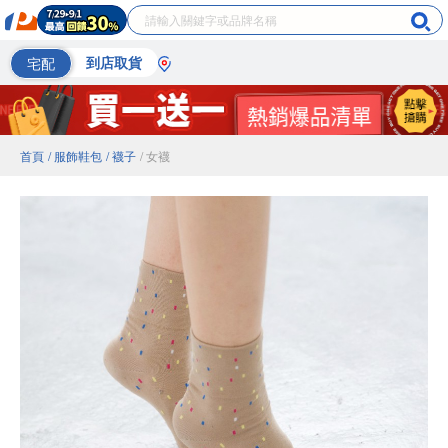
宅配
到店取貨
首頁
/ 服飾鞋包
/ 襪子
/ 女襪