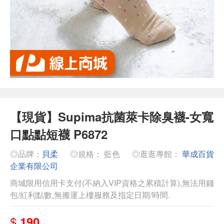
【現貨】Supima抗菌萊卡除臭襪-女寬
口點點短襪 P6872
◎品牌：
貝柔
◎規格： 藍色
◎逛逛專館：
華成百貨
企業有限公司
商城限用信用卡支付(不納入VIP資格之累積計算),無法用錢
包/紅利點數,無搬運上樓服務及指定日期/時間.
$
190