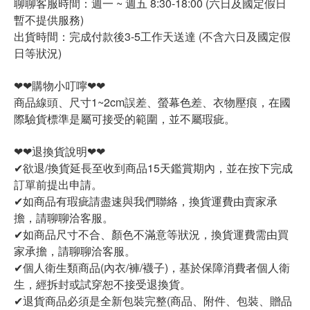
聊聊客服時間：週一 ~ 週五 8:30-18:00 (六日及國定假日
暫不提供服務)
出貨時間：完成付款後3-5工作天送達 (不含六日及國定假
日等狀況)
❤❤購物小叮嚀❤❤
商品線頭、尺寸1~2cm誤差、螢幕色差、衣物壓痕，在國
際驗貨標準是屬可接受的範圍，並不屬瑕疵。
❤❤退換貨說明❤❤
✔欲退/換貨延長至收到商品15天鑑賞期內，並在按下完成
訂單前提出申請。
✔如商品有瑕疵請盡速與我們聯絡，換貨運費由賣家承
擔，請聊聊洽客服。
✔如商品尺寸不合、顏色不滿意等狀況，換貨運費需由買
家承擔，請聊聊洽客服。
✔個人衛生類商品(內衣/褲/襪子)，基於保障消費者個人衛
生，經拆封或試穿恕不接受退換貨。
✔退貨商品必須是全新包裝完整(商品、附件、包裝、贈品