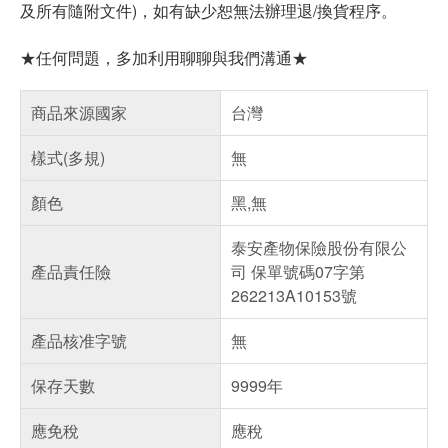
及所有隨附文件)，如有缺少恕無法辦理退/換貨程序。
★任何問題，多加利用聊聊與我們溝通★
商品來源國家
台灣
樣式(多規)
無
顏色
黑,無
泰安產物保險股份有限公
產品責任險
司 保單號碼07字第
262213A10153號
產品核准字號
無
保存天數
9999年
應免稅
應稅