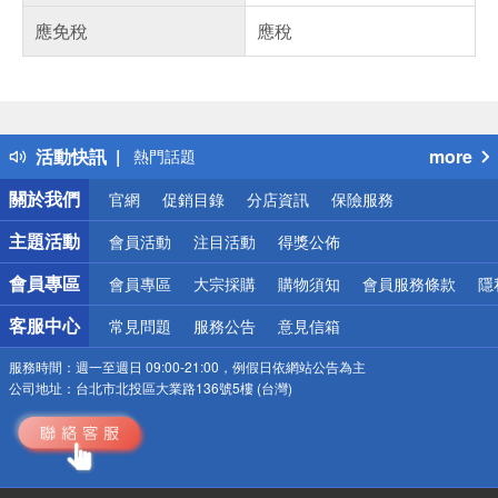
應免稅
應稅
偏遠地區配送
詐騙網頁！請小心！
得獎公告
活動快訊
more
熱門話題
銀行優惠
關於我們
官網
促銷目錄
分店資訊
保險服務
偏遠地區配送
詐騙網頁！請小心！
主題活動
會員活動
注目活動
得獎公佈
會員專區
會員專區
大宗採購
購物須知
會員服務條款
隱
客服中心
常見問題
服務公告
意見信箱
服務時間：
週一至週日 09:00-21:00，例假日依網站公告為主
公司地址：
台北市北投區大業路136號5樓 (台灣)