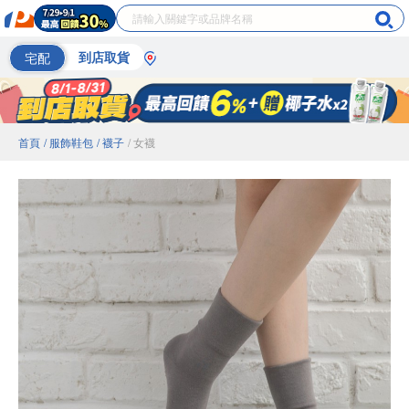
宅配
到店取貨
首頁
/ 服飾鞋包
/ 襪子
/ 女襪