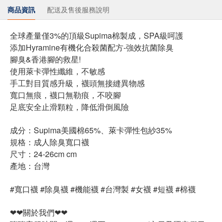
商品資訊
配送及售後服務說明
全球產量僅3%的頂級Supima棉製成，SPA級呵護
添加Hyramine有機化合殺菌配方-強效抗菌除臭
腳臭&香港腳的救星!
使用萊卡彈性纖維，不敏感
手工對目質感升級，襪頭無接縫異物感
寬口無痕，襪口無勒痕，不咬腳
足底安全止滑顆粒，降低滑倒風險
成分：Supima美國棉65%、萊卡彈性包紗35%
規格：成人除臭寬口襪
尺寸：24-26cm cm
產地：台灣
#寬口襪 #除臭襪 #機能襪 #台灣製 #女襪 #短襪 #棉襪
❤❤關於我們❤❤