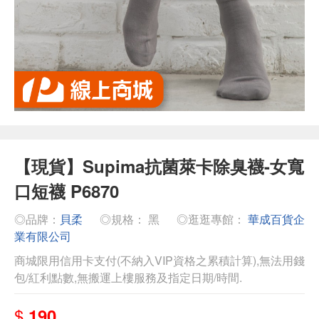
【現貨】Supima抗菌萊卡除臭襪-女寬
口短襪 P6870
◎品牌：
貝柔
◎規格： 黑
◎逛逛專館：
華成百貨企
業有限公司
商城限用信用卡支付(不納入VIP資格之累積計算),無法用錢
包/紅利點數,無搬運上樓服務及指定日期/時間.
$
190