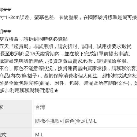
嚀❤❤
寸1~2cm誤差、螢幕色差、衣物壓痕，在國際驗貨標準是屬可
明❤❤
雙方權益，請拆封同時務必錄影
五天『鑑賞期』非試用期，請勿拆封、試閱、試用後要求退貨
延長至收到商品15天鑑賞期內，並在按下完成訂單前提出申請。
疵請盡速與我們聯絡，換貨運費由賣家承擔，請聊聊洽客服。
不合、顏色不滿意等狀況，換貨運費需由買家承擔，請聊聊洽客
商品(內衣/褲/襪子)，基於保障消費者個人衛生，經拆封或試穿
須是全新包裝完整(商品、附件、包裝、贈品及所有隨附文件)，
多加利用聊聊與我們溝通★
家
台灣
隨機不挑款可選色(全足),M-L
樣式)
M-L