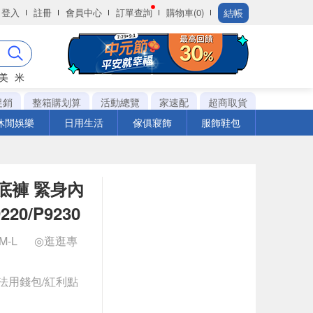
結帳
登入
註冊
會員中心
訂單查詢
購物車(0)
美
米
促銷
整箱購划算
活動總覽
家速配
超商取貨
休閒娛樂
日用生活
傢俱寢飾
服飾鞋包
底褲 緊身內
20/P9230
M-L
◎逛逛專
法用錢包/紅利點