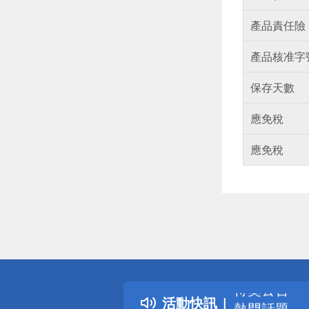
產品責任險
產品核准字
保存天數
應免稅
應免稅
偏遠地區配
詐騙網頁！
得獎公告
活動快訊
熱門話題