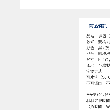
商品資訊
品名：褲襪〈
款式：菱格 / 
顏色：黑 / 灰 
成分：精梳棉 
尺寸：F〈適
產地：台灣製
洗滌方式：
可水洗〈30
不可漂白；不
❤❤關於我們
聊聊客服時間：
出貨時間：完