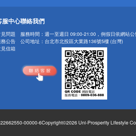
送
客服中心
聯絡我們
請小心！
常見問題
服務時間：
週一至週日 09:00-21:00，例假日依網站
服務公告
公司地址：
台北市北投區大業路136號5樓 (台灣)
意見信箱
662550-00000-6
Copyright©2026 Uni-Prosperity Lifestyle Co