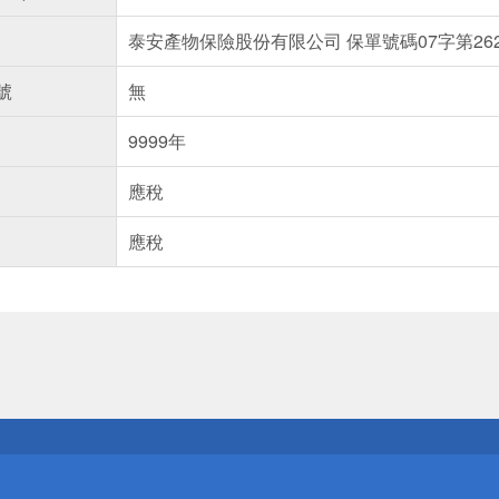
泰安產物保險股份有限公司 保單號碼07字第2622
號
無
9999年
應稅
應稅
送
請小心！