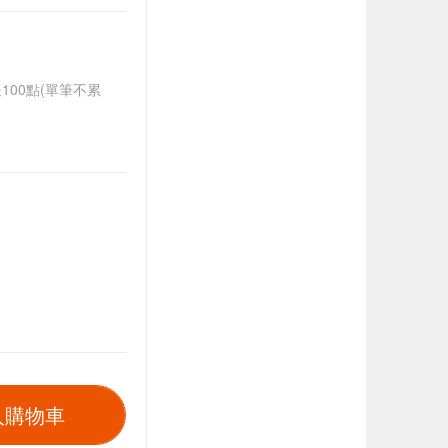
送100點(單筆不累
入購物車