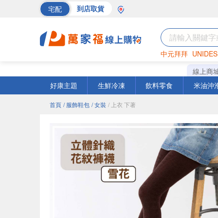
宅配
到店取貨
中元拜拜
UNIDES
海苔
巧克力
罐頭
線上商
好康主題
生鮮冷凍
飲料零食
米油沖
首頁
/ 服飾鞋包
/ 女裝
/ 上衣 下著