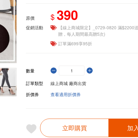
390
$
原價
促銷活動
【線上商城限定】_0729-0820 滿$2200
贈，每人期間最高贈5次)
訂單滿699享95折
數量
訂單類型
線上商城 廠商出貨
折價券
查看適用折價券
立即購買
加