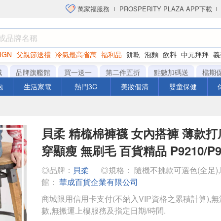
萬家福服務
PROSPERITY PLAZA APP下載
IGN
父親節送禮
冷氣最高省萬
福利品
餅乾
泡麵
飲料
中元拜拜
義
衛生紙
城
品牌旗艦館
買一送一
第二件五折
點數加碼送
檔期
泡
生活家電
熱門3C
美妝個清
嬰童保健
貝柔 精梳棉褲襪 女內搭褲 薄款打
穿顯瘦 無刷毛 百貨精品 P9210/P92
◎品牌：
貝柔
◎規格： 隨機不挑款可選色(全足),
館：
華成百貨企業有限公司
商城限用信用卡支付(不納入VIP資格之累積計算),無
數,無搬運上樓服務及指定日期/時間.