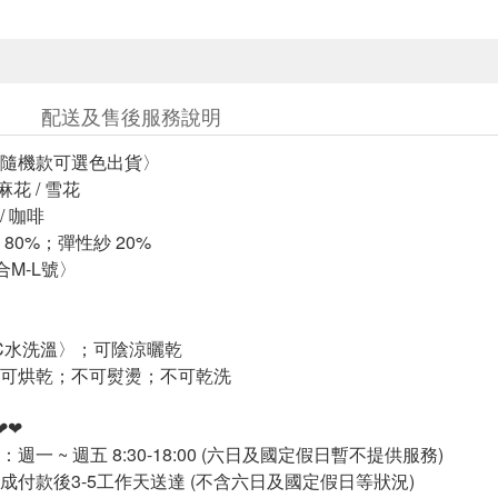
配送及售後服務說明
隨機款可選色出貨〉
麻花 / 雪花
/ 咖啡
80%；彈性紗 20%
合M-L號〉
°C水洗溫〉；可陰涼曬乾
可烘乾；不可熨燙；不可乾洗
❤❤
週一 ~ 週五 8:30-18:00 (六日及國定假日暫不提供服務)
成付款後3-5工作天送達 (不含六日及國定假日等狀況)