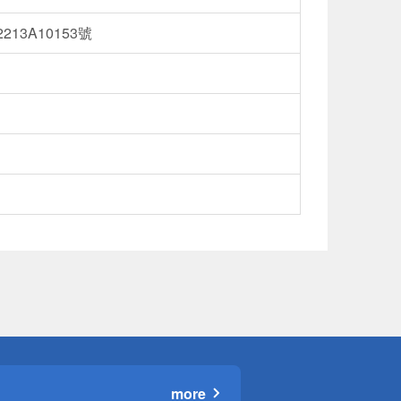
13A10153號
more