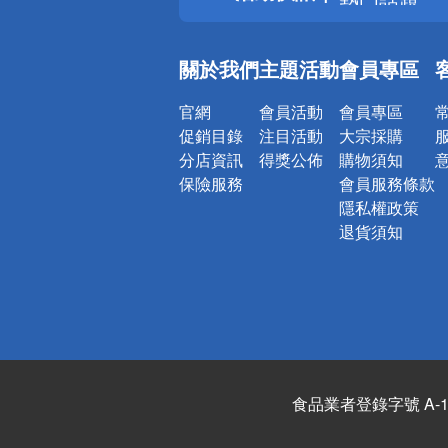
銀行優惠
偏遠地區配
關於我們
主題活動
會員專區
詐騙網頁！
官網
會員活動
會員專區
促銷目錄
注目活動
大宗採購
分店資訊
得獎公佈
購物須知
保險服務
會員服務條款
隱私權政策
退貨須知
食品業者登錄字號 A-122