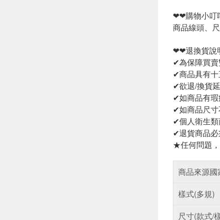
❤❤購物小叮
商品線頭、尺
❤❤退換貨說
✔為保障買賣
✔商品具有十
✔欲退/換貨
✔如商品有瑕
✔如商品尺寸
✔個人衛生類
✔退貨商品必
★任何問題，
商品來源國
樣式(多規)
尺寸(款式/