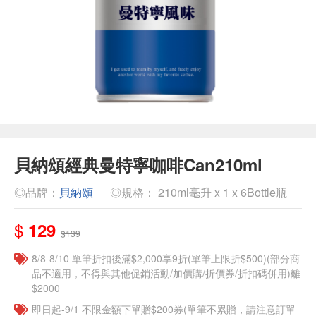
貝納頌經典曼特寧咖啡Can210ml
◎品牌：
貝納頌
◎規格： 210ml毫升 x 1 x 6Bottle瓶
$
129
$139
8/8-8/10 單筆折扣後滿$2,000享9折(單筆上限折$500)(部分商
品不適用，不得與其他促銷活動/加價購/折價券/折扣碼併用)離
$2000
即日起-9/1 不限金額下單贈$200券(單筆不累贈，請注意訂單