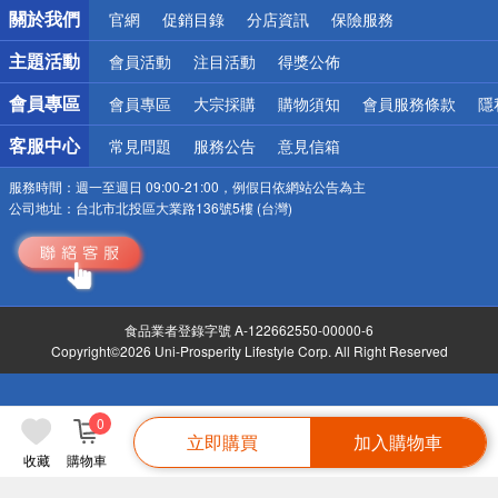
關於我們
官網
促銷目錄
分店資訊
保險服務
偏遠地區配送
詐騙網頁！請小心！
主題活動
會員活動
注目活動
得獎公佈
會員專區
會員專區
大宗採購
購物須知
會員服務條款
隱
客服中心
常見問題
服務公告
意見信箱
服務時間：
週一至週日 09:00-21:00，例假日依網站公告為主
公司地址：
台北市北投區大業路136號5樓 (台灣)
食品業者登錄字號 A-122662550-00000-6
Copyright©2026 Uni-Prosperity Lifestyle Corp. All Right Reserved
0
立即購買
加入購物車
收藏
購物車