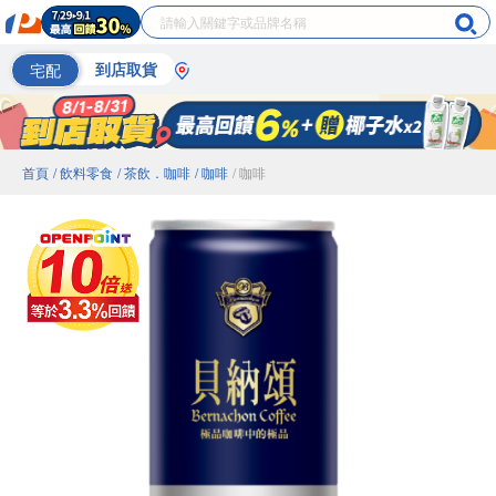
宅配
到店取貨
首頁
/ 飲料零食
/ 茶飲．咖啡
/ 咖啡
/ 咖啡