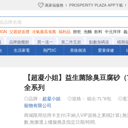
萬家福服務
PROSPERITY PLAZA APP下載
IGN
父親節送禮
冷氣最高省萬
福利品
餅乾
泡麵
飲料
中元拜拜
義
洋芋片
城
品牌旗艦館
買一送一
第二件五折
點數加碼送
檔期
泡
生活家電
熱門3C
美妝個清
嬰童保健
【超凝小姐】益生菌除臭豆腐砂（7L
全系列
◎品牌：
超凝小姐
◎規格： 箱出:7L*6包
◎逛
寵物有限公司
商城限用信用卡支付(不納入VIP資格之累積計算),無
數,無搬運上樓服務及指定日期/時間.