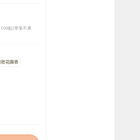
送100點(單筆不累
秘密花園香