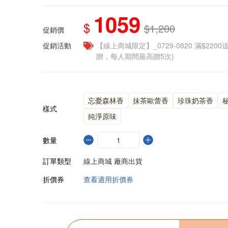
1059
$
$1,200
促銷價
促銷活動
【線上商城限定】_0729-0820 滿$2200
贈，每人期間最高贈5次)
忘憂森林香
抹茶歐蕾香
珍珠奶茶香
樣式
純淨原味
數量
訂單類型
線上商城 廠商出貨
折價券
查看適用折價券