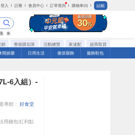
結帳
登入
註冊
會員中心
訂單查詢
購物車(0)
美
米
促銷
整箱購划算
活動總覽
家速配
超商取貨
休閒娛樂
日用生活
傢俱寢飾
服飾鞋包
-6入組）-
逛專館：
好食堂
法用錢包/紅利點