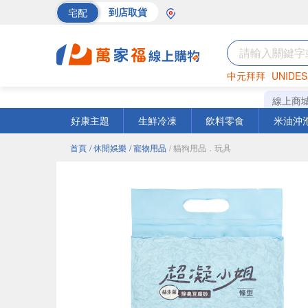
宅配
到店取貨
中元拜拜
UNIDES
巧克力
罐頭
海苔
線上商
好康主題
生鮮冷凍
飲料零食
米油沖
首頁
/ 休閒娛樂
/ 寵物用品
/ 貓狗用品．玩具