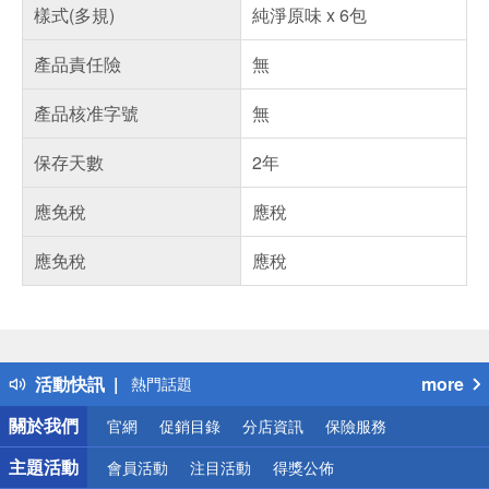
樣式(多規)
純淨原味 x 6包
產品責任險
無
產品核准字號
無
保存天數
2年
應免稅
應稅
應免稅
應稅
偏遠地區配送
詐騙網頁！請小心！
得獎公告
活動快訊
more
熱門話題
銀行優惠
關於我們
官網
促銷目錄
分店資訊
保險服務
偏遠地區配送
詐騙網頁！請小心！
主題活動
會員活動
注目活動
得獎公佈