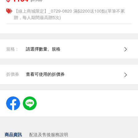
【線上商城限定】_0729-0820 滿$2200送100點(單筆不累
贈，每人期間最高贈5次)
規格：
請選擇數量、規格
折價券
查看可使用的折價券
商品資訊
配送及售後服務說明