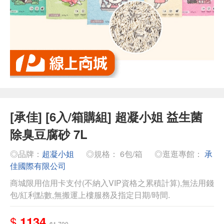
[承佳] [6入/箱購組] 超凝小姐 益生菌
除臭豆腐砂 7L
◎品牌：
超凝小姐
◎規格： 6包/箱
◎逛逛專館：
承
佳國際有限公司
商城限用信用卡支付(不納入VIP資格之累積計算),無法用錢
包/紅利點數,無搬運上樓服務及指定日期/時間.
$
1134
$1,700