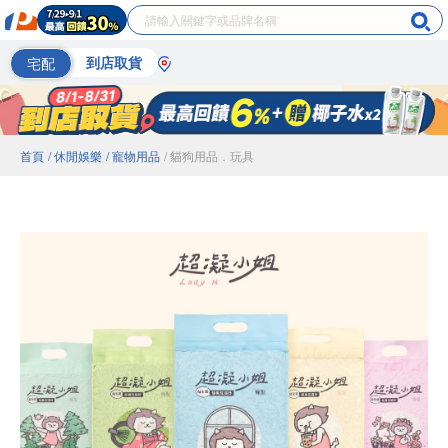
宅配
到店取貨
首頁
/ 休閒娛樂
/ 寵物用品
/ 貓狗用品．玩具