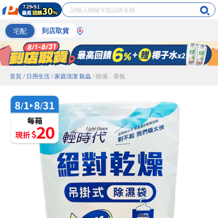
宅配
到店取貨
首頁
/ 日用生活
/ 家庭清潔 殺蟲
/ 除濕．香氛