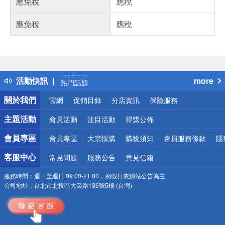
應免稅
應稅
應免稅
應稅
偏遠地區配送
詐騙網頁！請小心！
得獎公告
活動快訊
more
熱門話題
銀行優惠
關於我們
官網
促銷目錄
分店資訊
保險服務
偏遠地區配送
詐騙網頁！請小心！
主題活動
會員活動
注目活動
得獎公佈
會員專區
會員專區
大宗採購
購物須知
會員服務條款
隱
客服中心
常見問題
服務公告
意見信箱
服務時間：
週一至週日 09:00-21:00，例假日依網站公告為主
公司地址：
台北市北投區大業路136號5樓 (台灣)