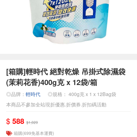
[箱購]輕時代 絕對乾燥 吊掛式除濕袋
(茉莉花香)400g克 x 12袋/箱
◎品牌：
輕時代
◎規格： 400g克 x 1 x 12Bag袋
本商品不參加全站現折優惠.折價券.折扣碼活動
$
588
$1,020
箱購(699免基本運費)