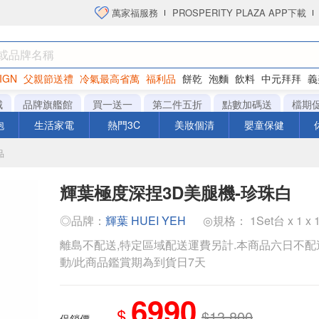
萬家福服務
PROSPERITY PLAZA APP下載
IGN
父親節送禮
冷氣最高省萬
福利品
餅乾
泡麵
飲料
中元拜拜
義
衛生紙
城
品牌旗艦館
買一送一
第二件五折
點數加碼送
檔期
泡
生活家電
熱門3C
美妝個清
嬰童保健
品
輝葉極度深捏3D美腿機-珍珠白
◎品牌：
輝葉 HUEI YEH
◎規格： 1Set台 x 1 x 
離島不配送,特定區域配送運費另計.本商品六日不配
動/此商品鑑賞期為到貨日7天
6990
$
$13,800
促銷價