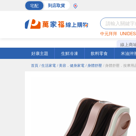
宅配
到店取貨
中元拜拜
UNIDES
海苔
巧克力
罐頭
線上商
好康主題
生鮮冷凍
飲料零食
米油沖
首頁
/ 生活家電
/ 美容．健身家電
/ 身體舒壓
/ 身體舒壓．按摩用