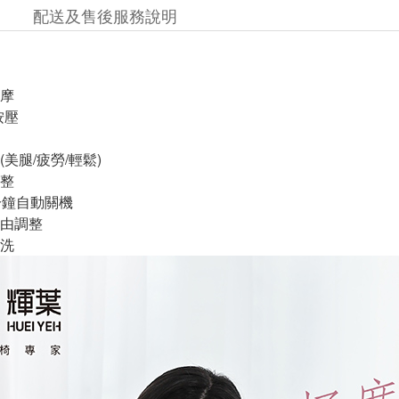
配送及售後服務說明
摩
按壓
美腿/疲勞/輕鬆)
整
分鐘自動關機
由調整
洗