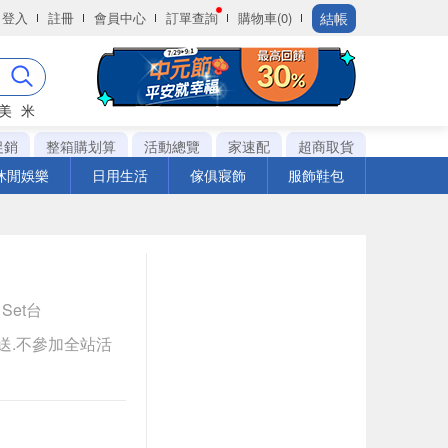
結帳
登入
註冊
會員中心
訂單查詢
購物車(0)
美
米
促銷
整箱購划算
活動總覽
家速配
超商取貨
休閒娛樂
日用生活
傢俱寢飾
服飾鞋包
1Set台
送.不參加全站活