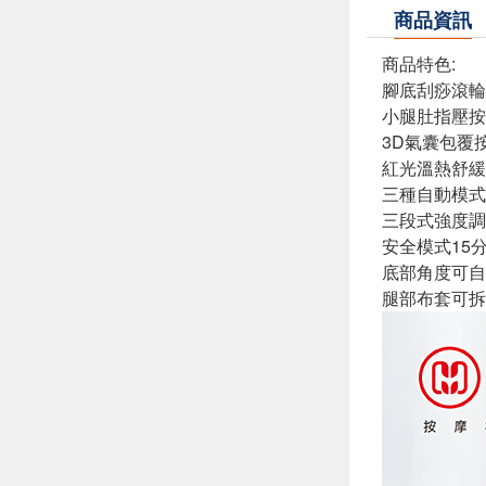
商品資訊
商品特色:
腳底刮痧滾輪
小腿肚指壓按
3D氣囊包覆
紅光溫熱舒緩
三種自動模式(
三段式強度調
安全模式15
底部角度可自
腿部布套可拆