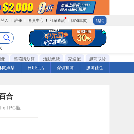
結帳
登入
註冊
會員中心
訂單查詢
購物車(0)
米
促銷
整箱購划算
活動總覽
家速配
超商取貨
休閒娛樂
日用生活
傢俱寢飾
服飾鞋包
百合
 x 1PC瓶