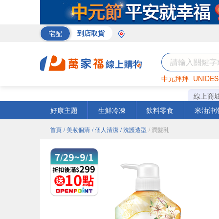
宅配
到店取貨
中元拜拜
UNIDES
巧克力
罐頭
海苔
線上商
好康主題
生鮮冷凍
飲料零食
米油沖
首頁
/ 美妝個清
/ 個人清潔
/ 洗護造型
/ 潤髮乳