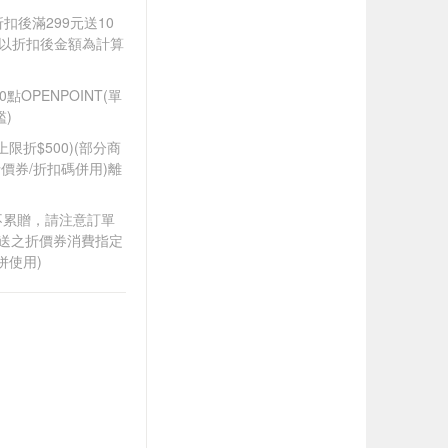
折扣後滿299元送10
饋皆以折扣後金額為計算
OPENPOINT(單
)
筆上限折$500)(部分商
價券/折扣碼併用)離
筆不累贈，請注意訂單
贈送之折價券消費指定
併使用)