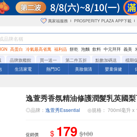
萬家福服務
PROSPERITY PLAZA APP下載
IGN
高蛋白
冷氣最高省萬
福利品
餅乾
泡麵
飲料
中元拜拜
義美
洋芋片
城
品牌旗艦館
買一送一
第二件五折
點數加碼送
檔期
泡
生活家電
熱門3C
美妝個清
嬰童保健
逸萱秀香氛精油修護潤髮乳英國梨
◎品牌：
逸萱秀Essential
◎規格： 700ml毫升 x 1
179
$
$180
促銷價