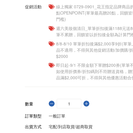
促銷活動
線上獨家 0729-0901_花王指定品牌商品
點OPENPOINT(單筆最高贈20點，回
門檻)
週六美妝個清日_單筆折扣後滿1188元送80點
筆不累贈，回饋皆以折扣後金額為計算門檻
8/8-8/10 單筆折扣後滿$2,000享9折(單
品不適用，不得與其他促銷活動/加價購/折
$2000
即日起-9/1 不限金額下單贈$200券(單
如使用折價券/折扣碼則不符贈送資格，
品滿$2,000可折，不得與其他優惠活動合
數量
訂單類型
一般訂單
出貨方式
宅配/到店取貨/超商取貨