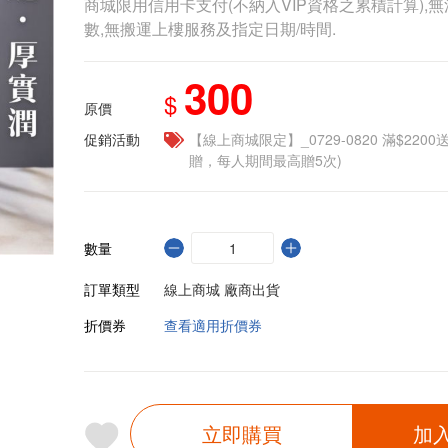
商城限用信用卡支付(不納入VIP資格之累積計算),無
數,無搬運上樓服務及指定日期/時間.
300
$
原價
促銷活動
【線上商城限定】_0729-0820 滿$2200
贈，每人期間最高贈5次)
數量
訂單類型
線上商城 廠商出貨
折價券
查看適用折價券
立即購買
加