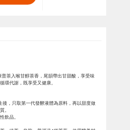
康普茶入喉甘醇茶香，尾韻帶出甘甜酸，享受味
循環代謝，既享受又健康。
產生後，只取第一代發酵液體為原料，再以甜度做
質。
性飲品。