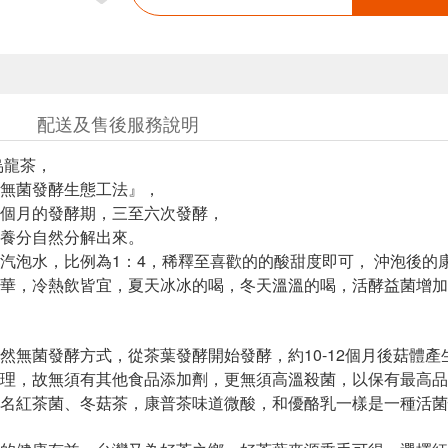
配送及售後服務說明
烏龍茶，
無菌發酵生態工法』，
個月的發酵期，三至六次發酵，
養分自然分解出來。
汽泡水，比例為1：4，稀釋至喜歡的的酸甜度即可， 沖泡後的
華，冷熱飲皆宜，夏天冰冰的喝，冬天溫溫的喝，活酵益菌增加
然無菌發酵方式，從茶葉發酵開始發酵，約10-12個月後菇體
理，故無須有其他食品添加劑，更無須高溫殺菌，以保有最高品
名紅茶菌、冬菇茶，康普茶味道微酸，和優酪乳一樣是一種活菌