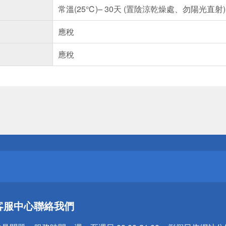
常溫(25℃)– 30天 (置陰涼乾燥處、勿陽光直射)
應稅
應稅
送
請小心！
送
客服中心
聯絡我們
請小心！