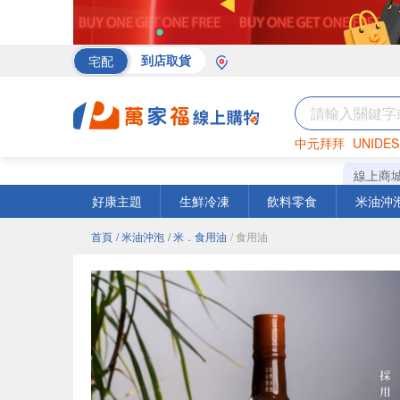
宅配
到店取貨
中元拜拜
UNIDES
罐頭
海苔
巧克力
線上商
好康主題
生鮮冷凍
飲料零食
米油沖
首頁
/ 米油沖泡
/ 米．食用油
/ 食用油