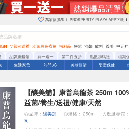
萬家福服務
PROSPERITY PLAZA APP下載
IGN
父親節送禮
冷氣最高省萬
福利品
餅乾
泡麵
飲料
義美
中元拜
衛生紙
城
品牌旗艦館
買一送一
第二件五折
點數加碼送
檔期
泡
生活家電
熱門3C
美妝個清
嬰童保健
【釀美舖】康普烏龍茶 250m 100
益菌/養生/送禮/健康/天然
◎品牌：
釀美舖
◎規格： 250ml
◎逛逛專館
司