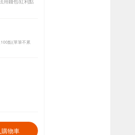
法用錢包/紅利點
送100點(單筆不累
入購物車