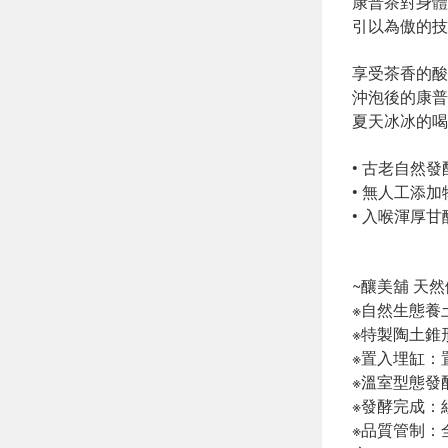
康普茶對身體
引以為傲的技
享受茶香的酸
沖泡後的康普
夏天冰冰的喝
• 古老自然
• 無人工添
• 入喉渾厚
~釀美舖 天
※自然生態養
※特製陶土錐
※置入埋缸：
※溫室型態發
※發酵完成：
※品質管制：