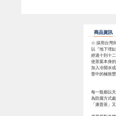
商品資訊
☆ 採用台灣
以『地下埋缸
經過十到十二
使茶葉本身的
加入冷開水或
蕾中的極致豐
每一瓶都以天
為防腐方式處
「康普茶」又