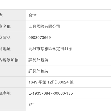
家
台灣
商名稱
四月國際有限公司
商電話
0908073669
商地址
高雄市苓雅區永定街41號
內容添加物
詳見外包裝
詳見外包裝
1649 字第 12PD60624 號
錄字號
E-193376847-00000-185
3年