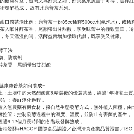
的健康有益，台灣又為好茶之鄉，好茶葉來源垂手可得，選擇紅
術發酵熟成， 故有此康普茶系列。
甜口感茶湯比例：康普茶一份35cc稀釋500cc水(氣泡水)，或
茶入喉甘醇茶香，尾韻帶出甘甜酸，享受味蕾中的極致豐華，冷
，冬天溫溫的喝，活酵益菌增加循環代謝，既享受又健康。
發酵工法
加物、防腐劑
甘醇茶香，尾韻帶出甘甜酸
然健康康普茶如何養成~
土：土壤中的天然醋酸菌&精選後的優選茶葉，經過1年培養土質
形缸：養缸淨化過程 。
置入無農藥有機食材，採自然生態發酵方式，無外植入菌種，由
酵控管：控制發酵過程中的濕度、溫度，並防止有害菌的產生 。
經過6-12個月長時間的各階段發酵熟成 。
全程發酵※HACCP 國際食品認證／台灣清真產業品質證書／IS