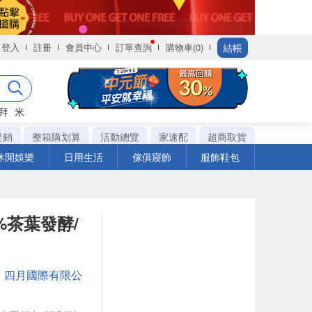
結帳
登入
註冊
會員中心
訂單查詢
購物車(0)
拜
米
促銷
整箱購划算
活動總覽
家速配
超商取貨
休閒娛樂
日用生活
傢俱寢飾
服飾鞋包
%茶葉發酵/
：
四月國際有限公