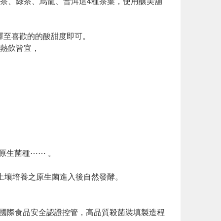
茶、綠茶、烏龍、普洱這4種茶葉，使用釀美舖
稀釋至喜歡的的酸甜度即可。
熱飲皆宜，
原生菌種⋯⋯ 。
土壤培養之原生菌進入後自然發酵。
O 國際食品安全認證控管，高品質殺菌裝填製造程