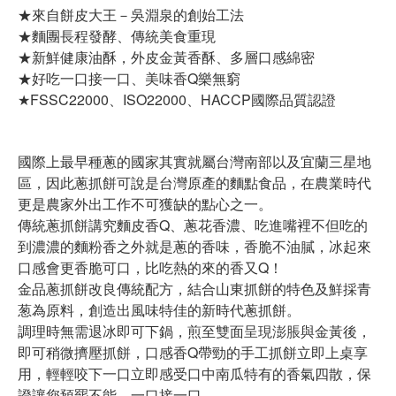
★來自餅皮大王－吳淵泉的創始工法
★麵團長程發酵、傳統美食重現
★新鮮健康油酥，外皮金黃香酥、多層口感綿密
★好吃一口接一口、美味香Q樂無窮
★FSSC22000、ISO22000、HACCP國際品質認證
國際上最早種蔥的國家其實就屬台灣南部以及宜蘭三星地
區，因此蔥抓餅可說是台灣原產的麵點食品，在農業時代
更是農家外出工作不可獲缺的點心之一。
傳統蔥抓餅講究麵皮香Q、蔥花香濃、吃進嘴裡不但吃的
到濃濃的麵粉香之外就是蔥的香味，香脆不油膩，冰起來
口感會更香脆可口，比吃熱的來的香又Q！
金品蔥抓餅改良傳統配方，結合山東抓餅的特色及鮮採青
葱為原料，創造出風味特佳的新時代蔥抓餅。
調理時無需退冰即可下鍋，煎至雙面呈現澎脹與金黃後，
即可稍微擠壓抓餅，口感香Q帶勁的手工抓餅立即上桌享
用，輕輕咬下一口立即感受口中南瓜特有的香氣四散，保
證讓您預罷不能、一口接一口。