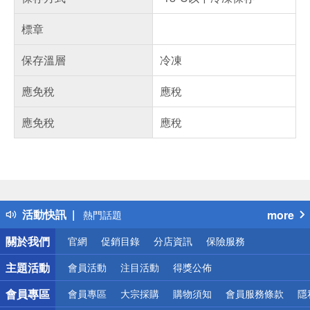
標章
保存溫層
冷凍
應免稅
應稅
應免稅
應稅
偏遠地區配送
詐騙網頁！請小心！
得獎公告
活動快訊
more
熱門話題
銀行優惠
關於我們
官網
促銷目錄
分店資訊
保險服務
偏遠地區配送
詐騙網頁！請小心！
主題活動
會員活動
注目活動
得獎公佈
會員專區
會員專區
大宗採購
購物須知
會員服務條款
隱