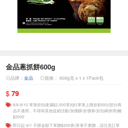
金品蔥抓餅600g
◎品牌：
金品
◎規格： 600g克 x 1 x 1Pack包
$
79
8/8-8/10 單筆折扣後滿$2,000享9折(單筆上限折$500)(部分商
品不適用，不得與其他促銷活動/加價購/折價券/折扣碼併用)離
$2000
即日起-9/1 不限金額下單贈$200券(單筆不累贈，請注意訂單