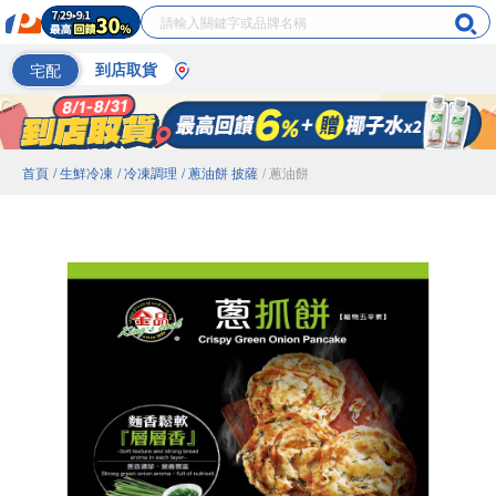
宅配
到店取貨
首頁
/ 生鮮冷凍
/ 冷凍調理
/ 蔥油餅 披薩
/ 蔥油餅