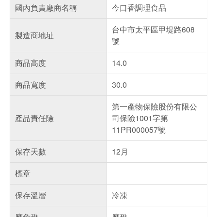
國內負責廠商名稱
今口香調理食品
台中市太平區甲堤路608
製造商地址
號
商品高度
14.0
商品寬度
30.0
第一產物保險股份有限公
產品責任險
司保險1001字第
11PR000057號
保存天數
12月
標章
保存溫層
冷凍
應免稅
應稅