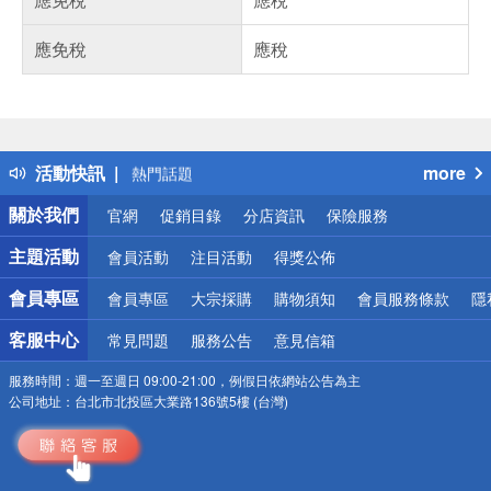
應免稅
應稅
偏遠地區配送
詐騙網頁！請小心！
得獎公告
活動快訊
more
熱門話題
銀行優惠
關於我們
官網
促銷目錄
分店資訊
保險服務
偏遠地區配送
詐騙網頁！請小心！
主題活動
會員活動
注目活動
得獎公佈
會員專區
會員專區
大宗採購
購物須知
會員服務條款
隱
客服中心
常見問題
服務公告
意見信箱
服務時間：
週一至週日 09:00-21:00，例假日依網站公告為主
公司地址：
台北市北投區大業路136號5樓 (台灣)