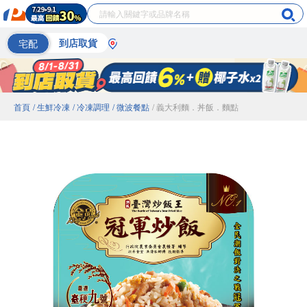
宅配
到店取貨
首頁
/ 生鮮冷凍
/ 冷凍調理
/ 微波餐點
/ 義大利麵．丼飯．麵點