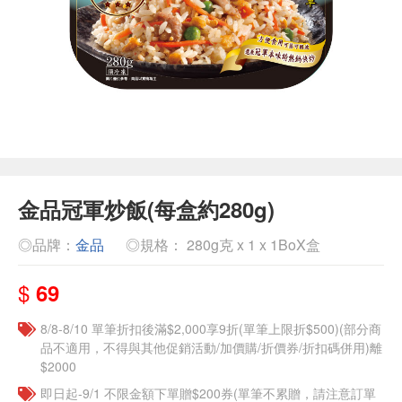
金品冠軍炒飯(每盒約280g)
◎品牌：
金品
◎規格： 280g克 x 1 x 1BoX盒
$
69
8/8-8/10 單筆折扣後滿$2,000享9折(單筆上限折$500)(部分商
品不適用，不得與其他促銷活動/加價購/折價券/折扣碼併用)離
$2000
即日起-9/1 不限金額下單贈$200券(單筆不累贈，請注意訂單