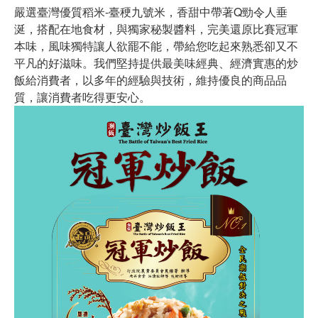
嚴選臺灣優質稻米-臺稉九號米，香甜中帶著Q勁令人垂
涎，搭配在地食材，與獨家秘製醬料，完美還原比賽冠軍
本味，風味獨特讓人欲罷不能，帶給您吃起來熟悉卻又不
平凡的好滋味。我們堅持提供最美味經典、經濟實惠的炒
飯給消費者，以多年的經驗與技術，維持優良的商品品
質，讓消費者吃得更安心。