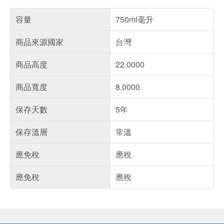
容量
750ml毫升
商品來源國家
台灣
商品高度
22.0000
商品寬度
8.0000
保存天數
5年
保存溫層
常溫
應免稅
應稅
應免稅
應稅
偏遠地區配送
詐騙網頁！請小心！
得獎公告