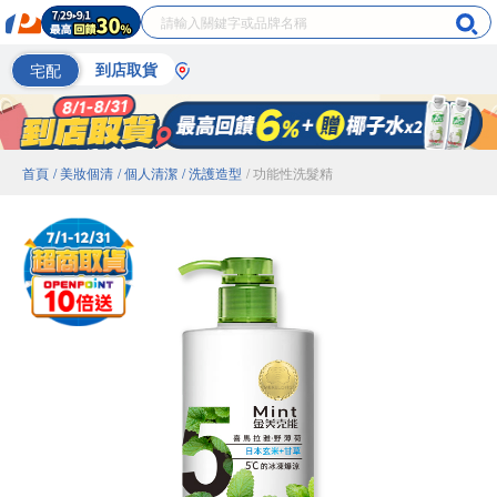
宅配
到店取貨
首頁
/ 美妝個清
/ 個人清潔
/ 洗護造型
/ 功能性洗髮精