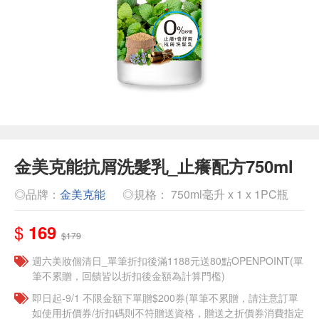
金美克能抗屑洗髮乳_止癢配方750ml
◎品牌：
金美克能
◎規格： 750ml毫升 x 1 x 1PC瓶
$
169
$179
週六美妝個清日_單筆折扣後滿1188元送80點OPENPOINT(單
筆不累贈，回饋皆以折扣後金額為計算門檻)
即日起-9/1 不限金額下單贈$200券(單筆不累贈，請注意訂單
如使用折價券/折扣碼則不符贈送資格，贈送之折價券消費指定