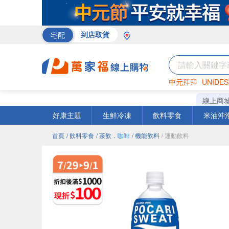
宅配
到店取貨
中元拜拜
UNIDES
巧克力
罐頭
咖啡
線上商
好康主題
生鮮冷凍
飲料零食
米油沖
首頁
/ 飲料零食
/ 茶飲．咖啡
/ 機能飲料
/ 運動飲料