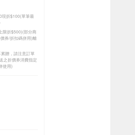
0現折$100(單筆最
)
筆上限折$500)(部分商
價券/折扣碼併用)離
筆不累贈，請注意訂單
贈送之折價券消費指定
併使用)