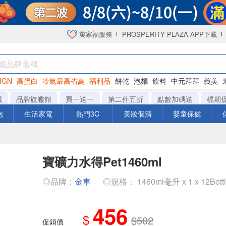
萬家福服務
PROSPERITY PLAZA APP下載
IGN
高蛋白
冷氣最高省萬
福利品
餅乾
泡麵
飲料
中元拜拜
義美
海苔
城
品牌旗艦館
買一送一
第二件五折
點數加碼送
檔期
泡
生活家電
熱門3C
美妝個清
嬰童保健
寶礦力水得Pet1460ml
◎品牌：
金車
◎規格： 1460ml毫升 x 1 x 12Bott
456
$
$502
促銷價