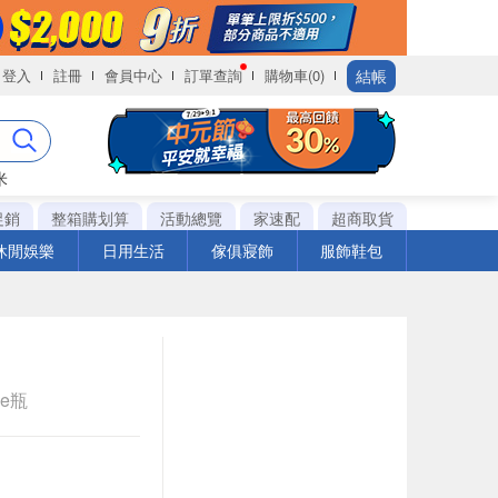
結帳
登入
註冊
會員中心
訂單查詢
購物車(0)
米
促銷
整箱購划算
活動總覽
家速配
超商取貨
休閒娛樂
日用生活
傢俱寢飾
服飾鞋包
le瓶