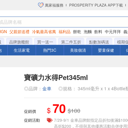
萬家福服務
PROSPERITY PLAZA APP下載
IGN
父親節送禮
冷氣最高省萬
福利品
餅乾
泡麵
飲料
中元拜拜
義
衛生紙
城
品牌旗艦館
買一送一
第二件五折
點數加碼送
檔期
泡
生活家電
熱門3C
美妝個清
嬰童保健
寶礦力水得Pet345ml
◎品牌：
金車
◎規格： 345ml毫升 x 1 x 4Bottle
70
$
$100
促銷價
促銷活動
7/29-9/1 金車品牌館指定品折扣後滿$100
高折$200，不得與其他優惠活動合併使用