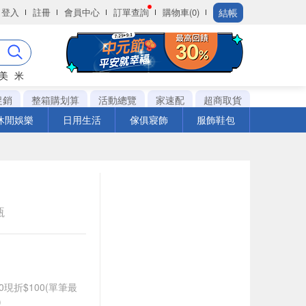
結帳
登入
註冊
會員中心
訂單查詢
購物車(0)
美
米
促銷
整箱購划算
活動總覽
家速配
超商取貨
休閒娛樂
日用生活
傢俱寢飾
服飾鞋包
瓶
0現折$100(單筆最
)