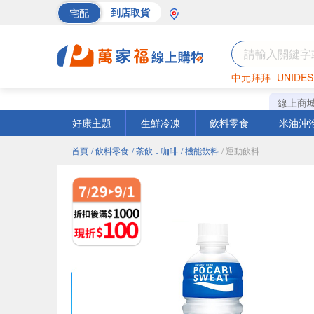
宅配
到店取貨
中元拜拜
UNIDES
海苔
巧克力
罐頭
線上商
好康主題
生鮮冷凍
飲料零食
米油沖
首頁
/ 飲料零食
/ 茶飲．咖啡
/ 機能飲料
/ 運動飲料