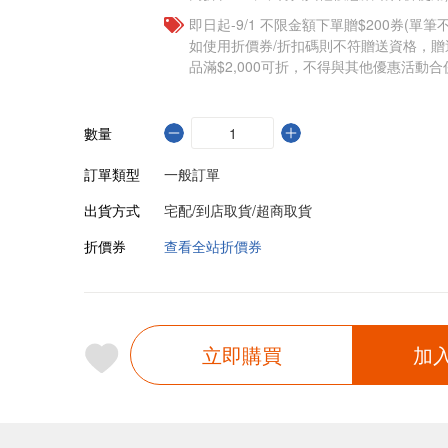
即日起-9/1 不限金額下單贈$200券(單
如使用折價券/折扣碼則不符贈送資格，
品滿$2,000可折，不得與其他優惠活動合
數量
訂單類型
一般訂單
出貨方式
宅配/到店取貨/超商取貨
折價券
查看全站折價券
立即購買
加