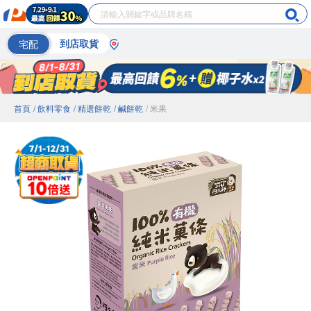
宅配
到店取貨
首頁
/ 飲料零食
/ 精選餅乾
/ 鹹餅乾
/ 米果