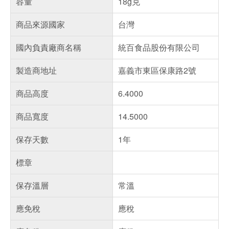
容量
18g克
商品來源國家
台灣
國內負責廠商名稱
統百食品股份有限公司
製造商地址
嘉義市東區保康路2號
商品高度
6.4000
商品寬度
14.5000
保存天數
1年
標章
保存溫層
常溫
應免稅
應稅