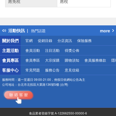
應免稅
應稅
偏遠地區配送
詐騙網頁！請小心！
得獎公告
活動快訊
more
熱門話題
銀行優惠
關於我們
官網
促銷目錄
分店資訊
保險服務
偏遠地區配送
詐騙網頁！請小心！
主題活動
會員活動
注目活動
得獎公佈
會員專區
會員專區
大宗採購
購物須知
會員服務條款
隱
客服中心
常見問題
服務公告
意見信箱
服務時間：
週一至週日 09:00-21:00，例假日依網站公告為主
公司地址：
台北市北投區大業路136號5樓 (台灣)
食品業者登錄字號 A-122662550-00000-6