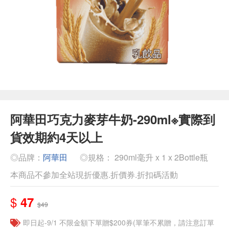
阿華田巧克力麥芽牛奶-290ml※實際到
貨效期約4天以上
◎品牌：
阿華田
◎規格： 290ml毫升 x 1 x 2Bottle瓶
本商品不參加全站現折優惠.折價券.折扣碼活動
$
47
$49
即日起-9/1 不限金額下單贈$200券(單筆不累贈，請注意訂單