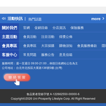
偏遠地區配送
詐騙網頁！請小心！
得獎公告
活動快訊
more
熱門話題
銀行優惠
關於我們
官網
促銷目錄
分店資訊
保險服務
偏遠地區配送
詐騙網頁！請小心！
主題活動
會員活動
注目活動
得獎公佈
會員專區
會員專區
大宗採購
購物須知
會員服務條款
隱
客服中心
常見問題
服務公告
意見信箱
服務時間：
週一至週日 09:00-21:00，例假日依網站公告為主
公司地址：
台北市北投區大業路136號5樓 (台灣)
食品業者登錄字號 A-122662550-00000-6
Copyright©2026 Uni-Prosperity Lifestyle Corp. All Right Reserved