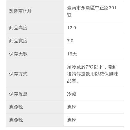
臺南市永康區中正路301
製造商地址
號
商品高度
12.0
商品寬度
7.0
保存天數
16天
須冷藏於7℃以下，開封
保存方式
後請儘速飲用以確保風味
品質。
保存溫層
冷藏
應免稅
應稅
應免稅
應稅