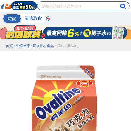
宅配
到店取貨
首頁
/ 生鮮冷凍
/ 奶蛋點心食品
/ 鮮乳．調味乳