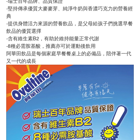
-瑞士百年品牌、品質保證
-堅持傳承優質大麥麥芽、純淨牛奶與香濃巧克力的營養經
典
-提供身體活力來源的營養飲品，是父母給孩子們挑選早餐
飲品的優質選擇
-含有維生素B2，有助於維持能量正常代謝
-8種必需胺基酸，推薦亦可於運動後飲用
阿華田飲品是每個家庭早餐餐桌上的必備品，陪伴著一代
又一代的成長